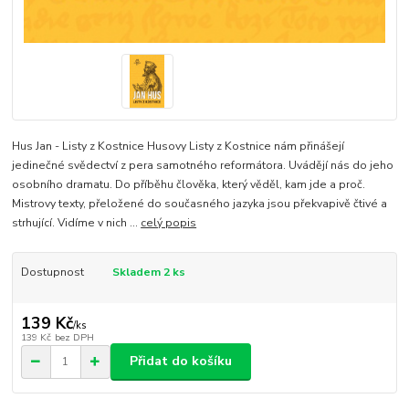
Hus Jan - Listy z Kostnice Husovy Listy z Kostnice nám přinášejí
jedinečné svědectví z pera samotného reformátora. Uvádějí nás do jeho
osobního dramatu. Do příběhu člověka, který věděl, kam jde a proč.
Mistrovy texty, přeložené do současného jazyka jsou překvapivě čtivé a
strhující. Vidíme v nich ...
celý popis
Dostupnost
Skladem 2 ks
139 Kč
/
ks
139 Kč
bez DPH
Přidat do košíku