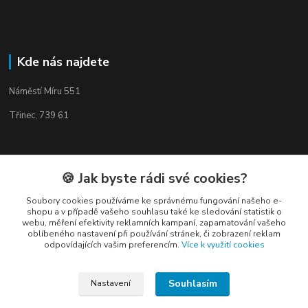
Kde nás najdete
Náměstí Míru 551
Třinec, 739 61
🍪 Jak byste rádi své cookies?
Kontakty
Soubory cookies používáme ke správnému fungování našeho e-
shopu a v případě vašeho souhlasu také ke sledování statistik o
webu, měření efektivity reklamních kampaní, zapamatování vašeho
oblíbeného nastavení při používání stránek, či zobrazení reklam
odpovídajících vašim preferencím.
Více k využití cookies
Elogos
Souhlasím
Nastavení
Petr Nedvídek