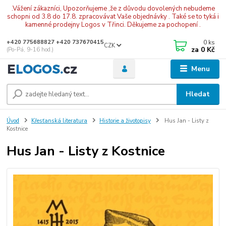
.Vážení zákazníci, Upozorňujeme ,že z důvodu dovolených nebudeme
schopni od 3.8 do 17.8. zpracovávat Vaše objednávky . Také se to tyká i
kamenné prodejny Logos v Třinci. Děkujeme za pochopení .
0
ks
+420 775688827 +420 737670415
CZK
za
0 Kč
(Po-Pá, 9-16 hod.)
Menu
Hledat
Úvod
Křesťanská literatura
Historie a životopisy
Hus Jan - Listy z
Kostnice
Hus Jan - Listy z Kostnice