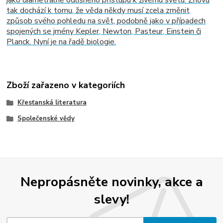
tak dochází k tomu, že věda někdy musí zcela změnit
způsob svého pohledu na svět, podobně jako v případech
spojených se jmény Kepler, Newton, Pasteur, Einstein či
Planck. Nyní je na řadě biologie.
Zboží zařazeno v kategoriích
Křesťanská literatura
Společenské vědy
Nepropásněte novinky, akce a
slevy!