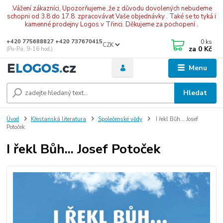
.Vážení zákazníci, Upozorňujeme ,že z důvodu dovolených nebudeme
schopni od 3.8 do 17.8. zpracovávat Vaše objednávky . Také se to tyká i
kamenné prodejny Logos v Třinci. Děkujeme za pochopení .
0
ks
+420 775688827 +420 737670415
CZK
za
0 Kč
(Po-Pá, 9-16 hod.)
Menu
Hledat
Úvod
Křesťanská literatura
Společenské vědy
I řekl Bůh... Josef
Potoček
I řekl Bůh... Josef Potoček