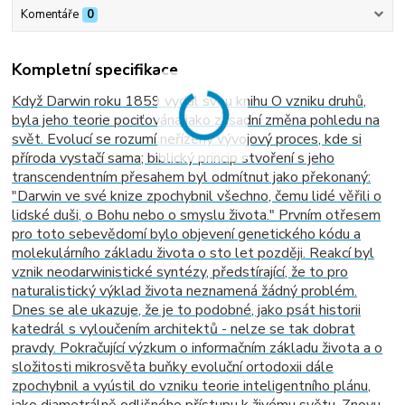
Komentáře
0
Kompletní specifikace
Když Darwin roku 1859 vydal svou knihu O vzniku druhů,
byla jeho teorie pociťována jako zásadní změna pohledu na
svět. Evolucí se rozumí neřízený vývojový proces, kde si
příroda vystačí sama; biblický princip stvoření s jeho
transcendentním přesahem byl odmítnut jako překonaný:
"Darwin ve své knize zpochybnil všechno, čemu lidé věřili o
lidské duši, o Bohu nebo o smyslu života." Prvním otřesem
pro toto sebevědomí bylo objevení genetického kódu a
molekulárního základu života o sto let později. Reakcí byl
vznik neodarwinistické syntézy, předstírající, že to pro
naturalistický výklad života neznamená žádný problém.
Dnes se ale ukazuje, že je to podobné, jako psát historii
katedrál s vyloučením architektů - nelze se tak dobrat
pravdy. Pokračující výzkum o informačním základu života a o
složitosti mikrosvěta buňky evoluční ortodoxii dále
zpochybnil a vyústil do vzniku teorie inteligentního plánu,
jako diametrálně odlišného přístupu k živému světu. Znovu