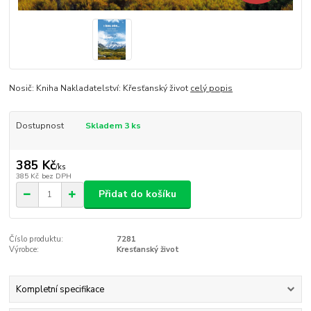
Nosič: Kniha Nakladatelství: Křesťanský život
celý popis
Dostupnost
Skladem 3 ks
385 Kč
/
ks
385 Kč
bez DPH
Přidat do košíku
Číslo produktu:
7281
Výrobce:
Kresťanský život
Kompletní specifikace