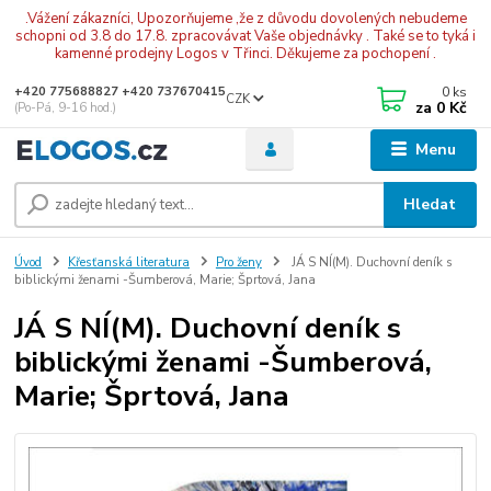
.Vážení zákazníci, Upozorňujeme ,že z důvodu dovolených nebudeme
schopni od 3.8 do 17.8. zpracovávat Vaše objednávky . Také se to tyká i
kamenné prodejny Logos v Třinci. Děkujeme za pochopení .
0
ks
+420 775688827 +420 737670415
CZK
za
0 Kč
(Po-Pá, 9-16 hod.)
Menu
Hledat
Úvod
Křesťanská literatura
Pro ženy
JÁ S NÍ(M). Duchovní deník s
biblickými ženami -Šumberová, Marie; Šprtová, Jana
JÁ S NÍ(M). Duchovní deník s
biblickými ženami -Šumberová,
Marie; Šprtová, Jana