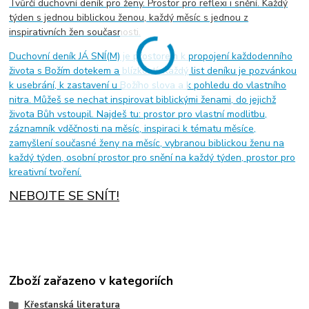
Tvůrčí duchovní deník pro ženy. Prostor pro reflexi i snění. Každý
týden s jednou biblickou ženou, každý měsíc s jednou z
inspirativních žen současnosti.
Duchovní deník JÁ SNÍ(M) je prostorem k propojení každodenního
života s Božím dotekem a blízkostí. Každý list deníku je pozvánkou
k usebrání, k zastavení u Božího slova a k pohledu do vlastního
nitra. Můžeš se nechat inspirovat biblickými ženami, do jejichž
života Bůh vstoupil. Najdeš tu: prostor pro vlastní modlitbu,
záznamník vděčnosti na měsíc, inspiraci k tématu měsíce,
zamyšlení současné ženy na měsíc, vybranou biblickou ženu na
každý týden, osobní prostor pro snění na každý týden, prostor pro
kreativní tvoření.
NEBOJTE SE SNÍT!
Zboží zařazeno v kategoriích
Křesťanská literatura