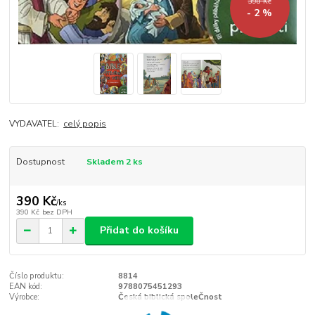
398 Kč
- 2 %
VYDAVATEL:
celý popis
Dostupnost
Skladem 2 ks
390 Kč
/
ks
390 Kč
bez DPH
Přidat do košíku
Číslo produktu:
8814
EAN kód:
9788075451293
Výrobce:
Česká biblická spoleČnost