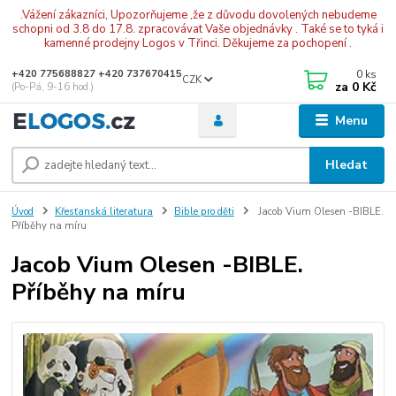
.Vážení zákazníci, Upozorňujeme ,že z důvodu dovolených nebudeme
schopni od 3.8 do 17.8. zpracovávat Vaše objednávky . Také se to tyká i
kamenné prodejny Logos v Třinci. Děkujeme za pochopení .
0
ks
+420 775688827 +420 737670415
CZK
za
0 Kč
(Po-Pá, 9-16 hod.)
Menu
Hledat
Úvod
Křesťanská literatura
Bible pro děti
Jacob Vium Olesen -BIBLE.
Příběhy na míru
Jacob Vium Olesen -BIBLE.
Příběhy na míru