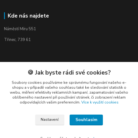
Kde nás najdete
Náměstí Míru 551
Třinec, 739 61
🍪 Jak byste rádi své cookies?
Kontakty
Soubory cookies používáme ke správnému fungování našeho e-
shopu a v případě vašeho souhlasu také ke sledování statistik o
webu, měření efektivity reklamních kampaní, zapamatování vašeho
oblíbeného nastavení při používání stránek, či zobrazení reklam
odpovídajících vašim preferencím.
Více k využití cookies
Elogos
Souhlasím
Nastavení
Petr Nedvídek
+420 775688827 +420 737670415