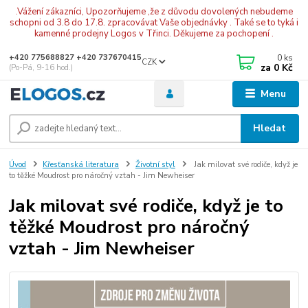
.Vážení zákazníci, Upozorňujeme ,že z důvodu dovolených nebudeme
schopni od 3.8 do 17.8. zpracovávat Vaše objednávky . Také se to tyká i
kamenné prodejny Logos v Třinci. Děkujeme za pochopení .
0
ks
+420 775688827 +420 737670415
CZK
za
0 Kč
(Po-Pá, 9-16 hod.)
Menu
Hledat
Úvod
Křesťanská literatura
Životní styl
Jak milovat své rodiče, když je
to těžké Moudrost pro náročný vztah - Jim Newheiser
Jak milovat své rodiče, když je to
těžké Moudrost pro náročný
vztah - Jim Newheiser