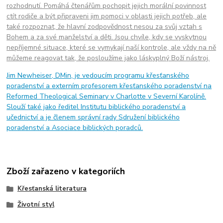
rozhodnutí. Pomáhá čtenářům pochopit jejich morální povinnost
ctít rodiče a být připraveni jim pomoci v oblasti jejich potřeb, ale
také rozpoznat, že hlavní zodpovědnost nesou za svůj vztah s
Bohem a za své manželství a děti. Jsou chvíle, kdy se vyskytnou
nepříjemné situace, které se vymykají naší kontrole, ale vždy na ně
můžeme reagovat tak, že posloužíme jako láskyplný Boží nástroj.
Jim Newheiser, DMin, je vedoucím programu křesťanského
poradenství a externím profesorem křesťanského poradenství na
Reformed Theological Seminary v Charlotte v Severní Karolíně.
Slouží také jako ředitel Institutu biblického poradenství a
učednictví a je členem správní rady Sdružení biblického
poradenství a Asociace biblických poradců.
Zboží zařazeno v kategoriích
Křesťanská literatura
Životní styl