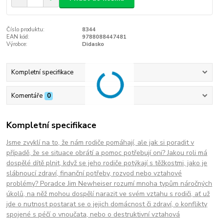
Číslo produktu:
8344
EAN kód:
9788088447481
Výrobce:
Didasko
Kompletní specifikace
Komentáře
0
Kompletní specifikace
Jsme zvyklí na to, že nám rodiče pomáhají, ale jak si poradit v
případě, že se situace obrátí a pomoc potřebují oni? Jakou roli má
dospělé dítě plnit, když se jeho rodiče potýkají s těžkostmi, jako je
slábnoucí zdraví, finanční potřeby, rozvod nebo vztahové
problémy? Poradce Jim Newheiser rozumí mnoha typům náročných
úkolů, na něž mohou dospělí narazit ve svém vztahu s rodiči, ať už
jde o nutnost postarat se o jejich domácnost či zdraví, o konflikty
spojené s péčí o vnoučata, nebo o destruktivní vztahová