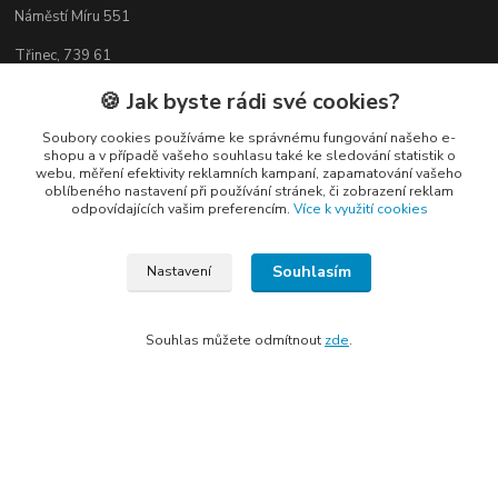
Náměstí Míru 551
Třinec, 739 61
🍪 Jak byste rádi své cookies?
Soubory cookies používáme ke správnému fungování našeho e-
shopu a v případě vašeho souhlasu také ke sledování statistik o
Kontakty
webu, měření efektivity reklamních kampaní, zapamatování vašeho
oblíbeného nastavení při používání stránek, či zobrazení reklam
odpovídajících vašim preferencím.
Více k využití cookies
Souhlasím
Nastavení
Elogos
Souhlas můžete odmítnout
zde
.
Petr Nedvídek
+420 775688827 +420 737670415
(Po-Pá, 9-16 hod.)
info@elogos.cz