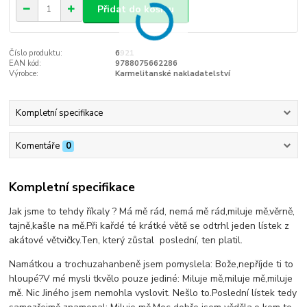
Přidat do košíku
Číslo produktu:
6921
EAN kód:
9788075662286
Výrobce:
Karmelitanské nakladatelství
Kompletní specifikace
Komentáře
0
Kompletní specifikace
Jak jsme to tehdy říkaly ? Má mě rád, nemá mě rád,miluje mě,věrně,
tajně,kašle na mě.Při kařdé té krátké větě se odtrhl jeden lístek z
akátové větvičky.Ten, který zůstal poslední, ten platil.
Namátkou a trochuzahanbeně jsem pomyslela: Bože,nepříjde ti to
hloupé?V mé mysli tkvělo pouze jediné: Miluje mě,miluje mě,miluje
mě. Nic Jiného jsem nemohla vyslovit. Nešlo to.Poslední lístek tedy