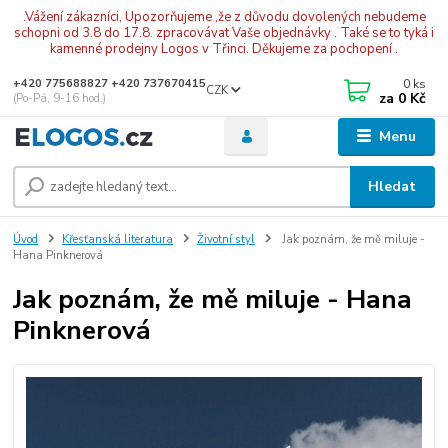
.Vážení zákazníci, Upozorňujeme ,že z důvodu dovolených nebudeme
schopni od 3.8 do 17.8. zpracovávat Vaše objednávky . Také se to tyká i
kamenné prodejny Logos v Třinci. Děkujeme za pochopení .
0
ks
+420 775688827 +420 737670415
CZK
za
0 Kč
(Po-Pá, 9-16 hod.)
Menu
Hledat
Úvod
Křesťanská literatura
Životní styl
Jak poznám, že mě miluje -
Hana Pinknerová
Jak poznám, že mě miluje - Hana
Pinknerová