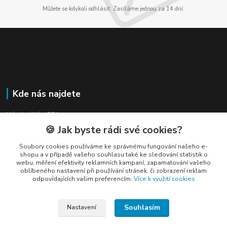
Můžete se kdykoli odhlásit. Zasíláme jednou za 14 dní.
Kde nás najdete
Náměstí Míru 551
🍪 Jak byste rádi své cookies?
Třinec, 739 61
Soubory cookies používáme ke správnému fungování našeho e-
shopu a v případě vašeho souhlasu také ke sledování statistik o
webu, měření efektivity reklamních kampaní, zapamatování vašeho
oblíbeného nastavení při používání stránek, či zobrazení reklam
odpovídajících vašim preferencím.
Více k využití cookies
Kontakty
Souhlasím
Nastavení