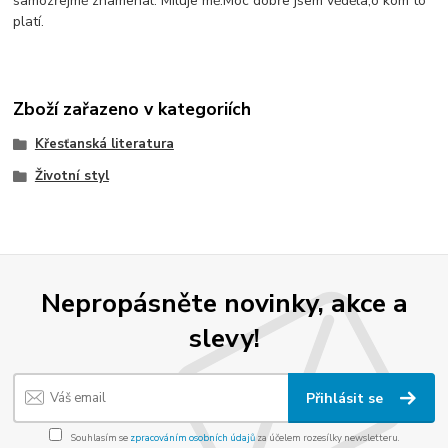
samozřejmě znamenal: Miluje mě.Moc dobře jsem věděla,o kom to
platí.
Zboží zařazeno v kategoriích
Křesťanská literatura
Životní styl
Nepropásněte novinky, akce a
slevy!
Přihlásit se
Souhlasím se
zpracováním osobních údajů
za účelem rozesílky newsletteru.