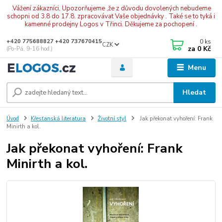
.Vážení zákazníci, Upozorňujeme ,že z důvodu dovolených nebudeme
schopni od 3.8 do 17.8. zpracovávat Vaše objednávky . Také se to tyká i
kamenné prodejny Logos v Třinci. Děkujeme za pochopení .
0
ks
+420 775688827 +420 737670415
CZK
za
0 Kč
(Po-Pá, 9-16 hod.)
Menu
Hledat
Úvod
Křesťanská literatura
Životní styl
Jak překonat vyhoření: Frank
Minirth a kol.
Jak překonat vyhoření: Frank
Minirth a kol.