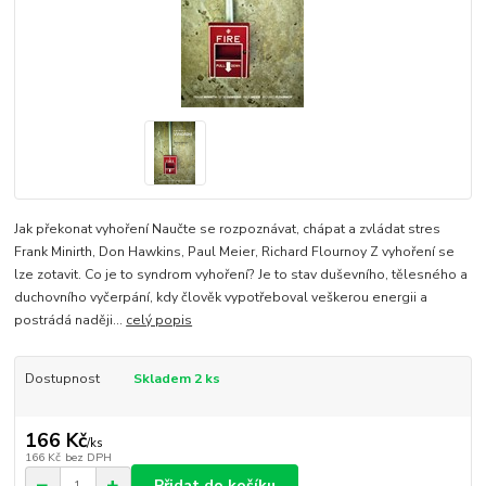
Jak překonat vyhoření Naučte se rozpoznávat, chápat a zvládat stres
Frank Minirth, Don Hawkins, Paul Meier, Richard Flournoy Z vyhoření se
lze zotavit. Co je to syndrom vyhoření? Je to stav duševního, tělesného a
duchovního vyčerpání, kdy člověk vypotřeboval veškerou energii a
postrádá naději...
celý popis
Dostupnost
Skladem 2 ks
166 Kč
/
ks
166 Kč
bez DPH
Přidat do košíku