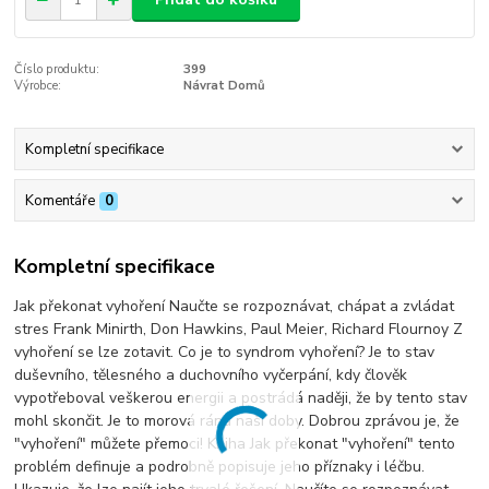
Číslo produktu:
399
Výrobce:
Návrat Domů
Kompletní specifikace
Komentáře
0
Kompletní specifikace
Jak překonat vyhoření Naučte se rozpoznávat, chápat a zvládat
stres Frank Minirth, Don Hawkins, Paul Meier, Richard Flournoy Z
vyhoření se lze zotavit. Co je to syndrom vyhoření? Je to stav
duševního, tělesného a duchovního vyčerpání, kdy člověk
vypotřeboval veškerou energii a postrádá naději, že by tento stav
mohl skončit. Je to morová rána naší doby. Dobrou zprávou je, že
"vyhoření" můžete přemoci! Kniha Jak překonat "vyhoření" tento
problém definuje a podrobně popisuje jeho příznaky i léčbu.