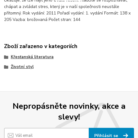
Ukazuje, že lze najít jeho trvalé řešení. Naučíte se rozpoznávat,
chápat a zvládat stres, který je v naší společnosti neustále
přítomný. Rok vydání: 2011 Pořadí vydání: 1. vydání Formát: 138 x
205 Vazba: brožovaná Počet stran: 144
Zboží zařazeno v kategoriích
Křesťanská literatura
Životní styl
Nepropásněte novinky, akce a
slevy!
Přihlásit se