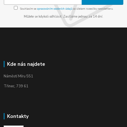
Souhlasím se
zpracováním osobních údajů
za účelem rozesílky newsletteru.
Můžete se kdykoli odhlásit. Zasíláme jednou za 14 dní.
Kde nás najdete
Náměstí Míru 551
Třinec, 739 61
Kontakty