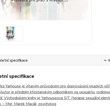
etní specifikace
tní specifikace
ka Yarhouse je vítaným průvodcem pro doprovázení mladých věřícíc
. Autor je předním křesťanským odborníkem na sexualitu, rodinn
lidí. Východiskem knihy je Yarhouseova SIT (terapie sexuální identit
ů. – Mgr. Marek Macák, psycholog