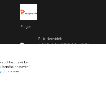
Elogos
Petr Nedvídek
+420 775688827 +420
737670415
(Po-Pá, 9-16 hod.)
 souhlasu také ke
blíbeného nastavení
info@elogos.cz
yužití cookies
Vytvořeno na
Eshop-rychle.cz