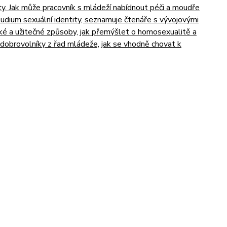
ty. Jak může pracovník s mládeží nabídnout péči a moudře
tudium sexuální identity, seznamuje čtenáře s vývojovými
ické a užitečné způsoby, jak přemýšlet o homosexualitě a
 a dobrovolníky z řad mládeže, jak se vhodně chovat k