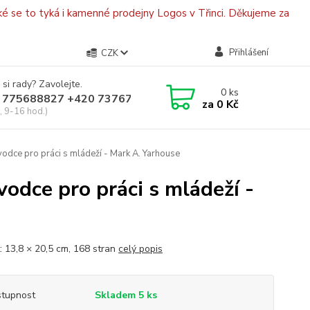
é se to tyká i kamenné prodejny Logos v Třinci. Děkujeme za
Přihlášení
CZK
 si rady? Zavolejte.
0
ks
 775688827 +420 737670415
za
0 Kč
, 9-16 hod.)
ůvodce pro práci s mládeží - Mark A. Yarhouse
vodce pro práci s mládeží -
: 13,8 × 20,5 cm, 168 stran
celý popis
tupnost
Skladem 5 ks