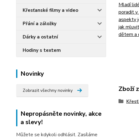
Mladí lid
Křesťanské filmy a video
poradit v
aspekty j
Přání a záložky
jak mluvi
dětem a d
Dárky a ostatní
Hodiny s textem
Novinky
Zboží 
Zobrazit všechny novinky
Křesť
Nepropásněte novinky, akce
a slevy!
Můžete se kdykoli odhlásit. Zasíláme