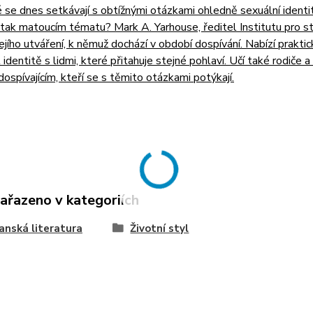
é se dnes setkávají s obtížnými otázkami ohledně sexuální identi
 tak matoucím tématu? Mark A. Yarhouse, ředitel Institutu pro s
ejího utváření, k němuž dochází v období dospívání. Nabízí prakt
t identitě s lidmi, které přitahuje stejné pohlaví. Učí také rodiče
ospívajícím, kteří se s těmito otázkami potýkají.
zařazeno v kategoriích
anská literatura
Životní styl