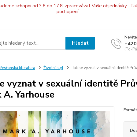
budeme schopni od 3.8 do 17.8. zpracovávat Vaše objednávky . Tak
pochopení .
Nevíte
Hledat
+420
(Po-Pá
řesťanská literatura
Životní styl
Jak se vyznat v sexuální identitě Pr
se vyznat v sexuální identitě Prů
 A. Yarhouse
Formát
Dos