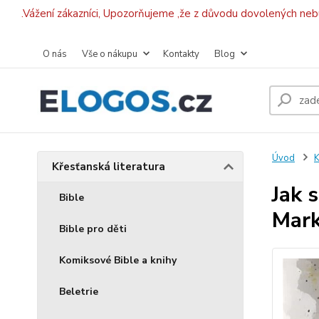
.Vážení zákazníci, Upozorňujeme ,že z důvodu dovolených ne
O nás
Vše o nákupu
Kontakty
Blog
Úvod
K
Křesťanská literatura
Jak 
Bible
Mark
Bible pro děti
Komiksové Bible a knihy
Beletrie