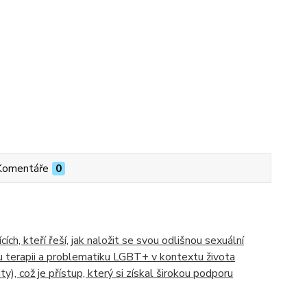
Komentáře
0
h, kteří řeší, jak naložit se svou odlišnou sexuální
ou terapii a problematiku LGBT+ v kontextu života
y), což je přístup, který si získal širokou podporu