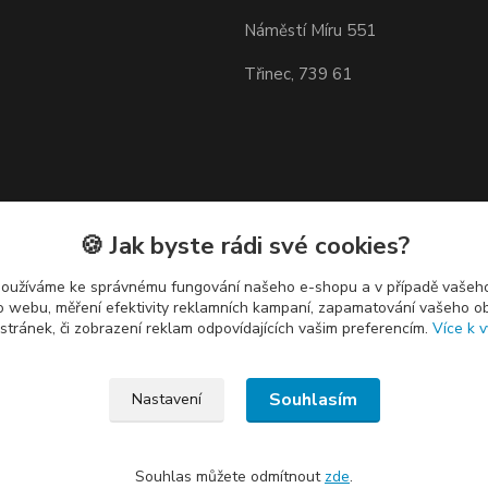
Náměstí Míru 551
Třinec, 739 61
🍪 Jak byste rádi své cookies?
používáme ke správnému fungování našeho e-shopu a v případě vašeho
k o webu, měření efektivity reklamních kampaní, zapamatování vašeho o
 stránek, či zobrazení reklam odpovídajících vašim preferencím.
Více k v
Souhlasím
Nastavení
Souhlas můžete odmítnout
zde
.