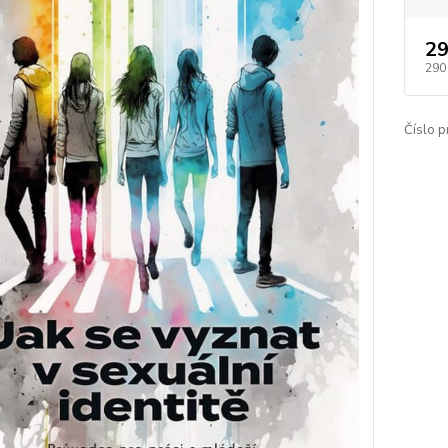
29
290
Číslo p