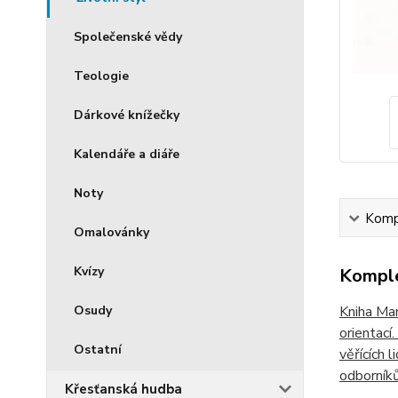
Společenské vědy
Teologie
Dárkové knížečky
Kalendáře a diáře
Noty
Kompl
Omalovánky
Kvízy
Komple
Osudy
Kniha Mar
orientací
Ostatní
věřících 
odborník
Křesťanská hudba