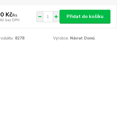
0 Kč
/
ks
Přidat do košíku
 Kč
bez DPH
roduktu:
8278
Výrobce:
Návrat Domů