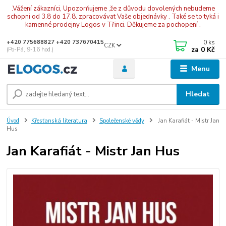
.Vážení zákazníci, Upozorňujeme ,že z důvodu dovolených nebudeme
schopni od 3.8 do 17.8. zpracovávat Vaše objednávky . Také se to tyká i
kamenné prodejny Logos v Třinci. Děkujeme za pochopení .
0
ks
+420 775688827 +420 737670415
CZK
za
0 Kč
(Po-Pá, 9-16 hod.)
Menu
Hledat
Úvod
Křesťanská literatura
Společenské vědy
Jan Karafiát - Mistr Jan
Hus
Jan Karafiát - Mistr Jan Hus