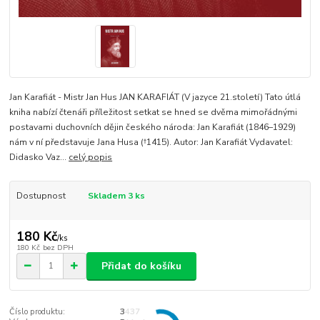
Jan Karafiát - Mistr Jan Hus JAN KARAFIÁT (V jazyce 21.století) Tato útlá
kniha nabízí čtenáři příležitost setkat se hned se dvěma mimořádnými
postavami duchovních dějin českého národa: Jan Karafiát (1846–1929)
nám v ní představuje Jana Husa (†1415). Autor: Jan Karafiát Vydavatel:
Didasko Vaz...
celý popis
Dostupnost
Skladem 3 ks
180 Kč
/
ks
180 Kč
bez DPH
Přidat do košíku
Číslo produktu:
3437