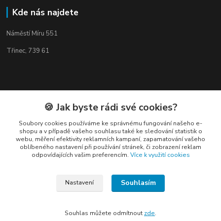
Kde nás najdete
Náměstí Míru 551
Třinec, 739 61
Kontakty
🍪 Jak byste rádi své cookies?
Soubory cookies používáme ke správnému fungování našeho e-
shopu a v případě vašeho souhlasu také ke sledování statistik o
webu, měření efektivity reklamních kampaní, zapamatování vašeho
oblíbeného nastavení při používání stránek, či zobrazení reklam
odpovídajících vašim preferencím.
Více k využití cookies
Elogos
Souhlasím
Nastavení
Petr Nedvídek
+420 775688827 +420 737670415
(Po-Pá, 9-16 hod.)
Souhlas můžete odmítnout
zde
.