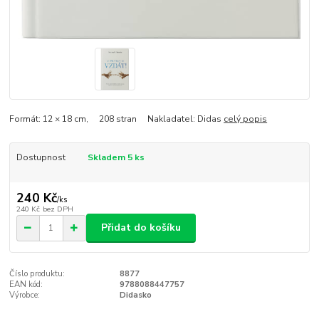
Formát: 12 × 18 cm, 208 stran Nakladatel: Didas
celý popis
Dostupnost
Skladem 5 ks
240 Kč
/
ks
240 Kč
bez DPH
Přidat do košíku
Číslo produktu:
8877
EAN kód:
9788088447757
Výrobce:
Didasko