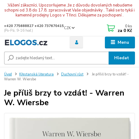
.Vážení zákazníci, Upozorňujeme ,že z důvodu dovolených nebudeme
schopni od 3.8 do 17.8. zpracovávat Vaše objednávky . Také se to tyká i
kamenné prodejny Logos v Třinci. Děkujeme za pochopení .
0
ks
+420 775688827 +420 737670415
CZK
za
0 Kč
(Po-Pá, 9-16 hod.)
Menu
Hledat
Úvod
Křesťanská literatura
Duchovní růst
Je příliš brzy to vzdát! -
Warren W. Wiersbe
Je příliš brzy to vzdát! - Warren
W. Wiersbe