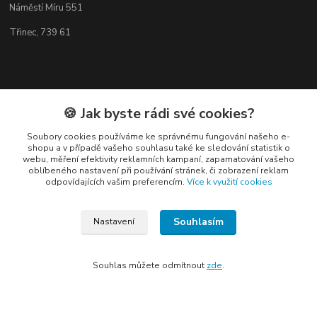
Náměstí Míru 551
Třinec, 739 61
Kontakty
🍪 Jak byste rádi své cookies?
Soubory cookies používáme ke správnému fungování našeho e-
shopu a v případě vašeho souhlasu také ke sledování statistik o
webu, měření efektivity reklamních kampaní, zapamatování vašeho
oblíbeného nastavení při používání stránek, či zobrazení reklam
odpovídajících vašim preferencím.
Více k využití cookies
Elogos
Souhlasím
Nastavení
Petr Nedvídek
+420 775688827 +420 737670415
(Po-Pá, 9-16 hod.)
Souhlas můžete odmítnout
zde
.
info@elogos.cz