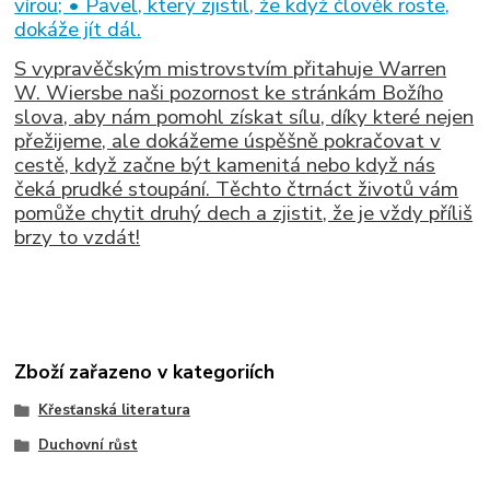
vírou; • Pavel, který zjistil, že když člověk roste,
dokáže jít dál.
S vypravěčským mistrovstvím přitahuje Warren
W. Wiersbe naši pozornost ke stránkám Božího
slova, aby nám pomohl získat sílu, díky které nejen
přežijeme, ale dokážeme úspěšně pokračovat v
cestě, když začne být kamenitá nebo když nás
čeká prudké stoupání. Těchto čtrnáct životů vám
pomůže chytit druhý dech a zjistit, že je vždy příliš
brzy to vzdát!
Zboží zařazeno v kategoriích
Křesťanská literatura
Duchovní růst