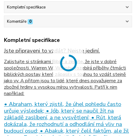
Kompletní specifikace
Komentáře
0
Kompletní specifikace
Jste připraveni to vzdát? Nejste jediní.
Zalistujte si stránkami Bible a zjistíte, že jste v dobré
společnosti. Warren W. Wiersbe rozebírá příběhy čtrnácti
biblických postav, které zápasily s touhou to vzdát stejně
jako vy. A přitom jsou to lidé, které dnes považujeme za
zbožné hrdiny s vysokou mírou vytrvalosti. Patří k nim
například:
• Abraham, který zjistil, že úhel pohledu často
určuje výsledek; • Jób, který se naučil žít na
základě zaslíbení, a ne vysvětlení; • Rút, která
dokázala, že rozhodnutí a odhodlání má vliv na
budoucí osud; • Abakuk, který čelil faktům, ale žil