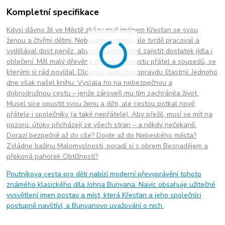
Kompletní specifikace
Kdysi dávno žil ve Městě zkázy muž jménem Křesťan se svou
ženou a čtyřmi dětmi. Nebyl moc bohatý, ale tvrdě pracoval a
vydělával dost peněz, aby své rodině mohl zajistit dostatek jídla i
oblečení. Měl malý dřevěný domek a spoustu přátel a sousedů, se
kterými si rád povídal. Dlouhou dobu byl opravdu šťastný. Jednoho
dne však našel knihu. Vyslala ho na nebezpečnou a
dobrodružnou cestu – jenže zároveň mu tím zachránila život.
Musel sice opustit svou ženu a děti, ale cestou potkal nové
přátele i společníky (a také nepřátele). Aby přežil, musí se mít na
pozoru: útoky přicházejí ze všech stran – a někdy nečekaně.
Dorazí bezpečně až do cíle? Dojde až do Nebeského města?
Zvládne bažinu Malomyslnosti, poradí si s obrem Beznadějem a
překoná pahorek Obtížnosti?
Poutníkova cesta pro děti nabízí moderní převyprávění tohoto
známého klasického díla Johna Bunyana. Navíc obsahuje užitečné
vysvětlení jmen postav a míst, která Křesťan a jeho společníci
postupně navštíví, a Bunyanovo uvažování o nich.