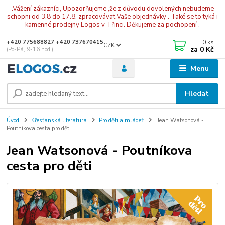
.Vážení zákazníci, Upozorňujeme ,že z důvodu dovolených nebudeme
schopni od 3.8 do 17.8. zpracovávat Vaše objednávky . Také se to tyká i
kamenné prodejny Logos v Třinci. Děkujeme za pochopení .
0
ks
+420 775688827 +420 737670415
CZK
za
0 Kč
(Po-Pá, 9-16 hod.)
Menu
Hledat
Úvod
Křesťanská literatura
Pro děti a mládež
Jean Watsonová -
Poutníkova cesta pro děti
Jean Watsonová - Poutníkova
cesta pro děti