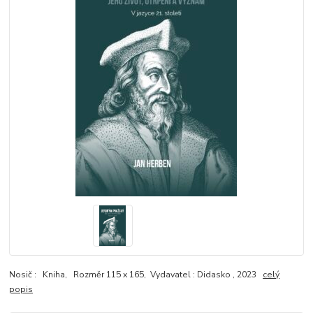
Nosič : Kniha, Rozměr 115 x 165, Vydavatel : Didasko , 2023
celý
popis