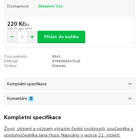
Dostupnost
Skladem 3 ks
220 Kč
/
ks
220 Kč
bez DPH
Přidat do košíku
Číslo produktu:
8541
EAN kód:
9788088447528
Výrobce:
Didasko
Kompletní specifikace
Komentáře
0
Kompletní specifikace
Život, utrpení a význam výrazné české osobnosti, současníka a
spolumučedníka Jana Husa. Napsáno v jazyce 21. století.