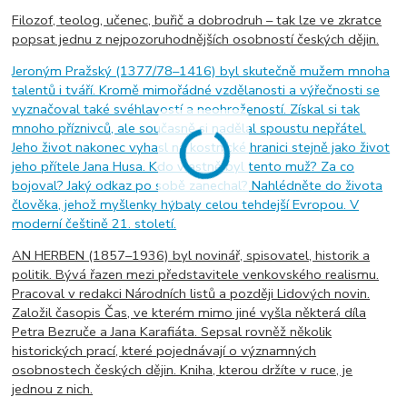
Filozof, teolog, učenec, buřič a dobrodruh – tak lze ve zkratce
popsat jednu z nejpozoruhodnějších osobností českých dějin.
Jeroným Pražský (1377/78–1416) byl skutečně mužem mnoha
talentů i tváří. Kromě mimořádné vzdělanosti a výřečnosti se
vyznačoval také svéhlavostí a neohrožeností. Získal si tak
mnoho příznivců, ale současně si nadělal spoustu nepřátel.
Jeho život nakonec vyhasl na kostnické hranici stejně jako život
jeho přítele Jana Husa. Kdo vlastně byl tento muž? Za co
bojoval? Jaký odkaz po sobě zanechal? Nahlédněte do života
člověka, jehož myšlenky hýbaly celou tehdejší Evropou. V
moderní češtině 21. století.
AN HERBEN (1857–1936) byl novinář, spisovatel, historik a
politik. Bývá řazen mezi představitele venkovského realismu.
Pracoval v redakci Národních listů a později Lidových novin.
Založil časopis Čas, ve kterém mimo jiné vyšla některá díla
Petra Bezruče a Jana Karafiáta. Sepsal rovněž několik
historických prací, které pojednávají o významných
osobnostech českých dějin. Kniha, kterou držíte v ruce, je
jednou z nich.