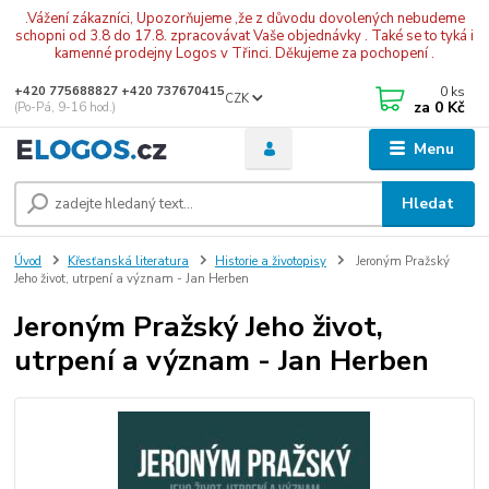
.Vážení zákazníci, Upozorňujeme ,že z důvodu dovolených nebudeme
schopni od 3.8 do 17.8. zpracovávat Vaše objednávky . Také se to tyká i
kamenné prodejny Logos v Třinci. Děkujeme za pochopení .
0
ks
+420 775688827 +420 737670415
CZK
za
0 Kč
(Po-Pá, 9-16 hod.)
Menu
Hledat
Úvod
Křesťanská literatura
Historie a životopisy
Jeroným Pražský
Jeho život, utrpení a význam - Jan Herben
Jeroným Pražský Jeho život,
utrpení a význam - Jan Herben