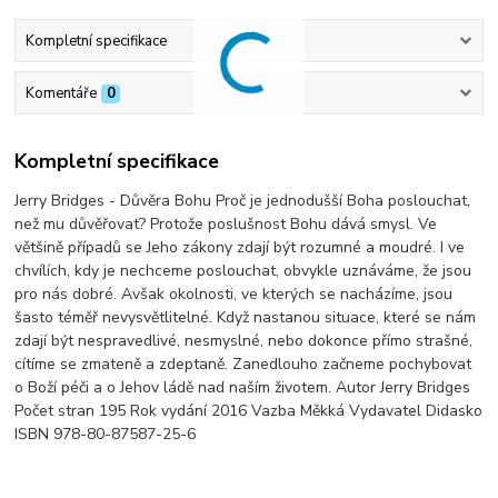
Kompletní specifikace
Komentáře
0
Kompletní specifikace
Jerry Bridges - Důvěra Bohu Proč je jednodušší Boha poslouchat,
než mu důvěřovat? Protože poslušnost Bohu dává smysl. Ve
většině případů se Jeho zákony zdají být rozumné a moudré. I ve
chvílích, kdy je nechceme poslouchat, obvykle uznáváme, že jsou
pro nás dobré. Avšak okolnosti, ve kterých se nacházíme, jsou
šasto téměř nevysvětlitelné. Když nastanou situace, které se nám
zdají být nespravedlivé, nesmyslné, nebo dokonce přímo strašné,
cítíme se zmateně a zdeptaně. Zanedlouho začneme pochybovat
o Boží péči a o Jehov ládě nad naším životem. Autor Jerry Bridges
Počet stran 195 Rok vydání 2016 Vazba Měkká Vydavatel Didasko
ISBN 978-80-87587-25-6