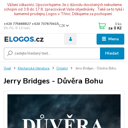
.Vážení zákazníci, Upozorňujeme ,že z důvodu dovolených nebudeme
schopni od 3.8 do 17.8. zpracovávat Vaše objednávky . Také se to tyká i
kamenné prodejny Logos v Třinci. Děkujeme za pochopení .
0
ks
+420 775688827 +420 737670415
CZK
za
0 Kč
(Po-Pá, 9-16 hod.)
Menu
Hledat
Úvod
Křesťanská literatura
Ostatní
Jerry Bridges - Důvěra Bohu
Jerry Bridges - Důvěra Bohu