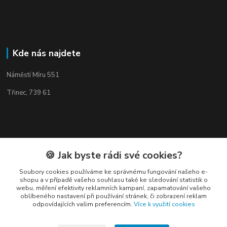
Kde nás najdete
Náměstí Míru 551
Třinec, 739 61
Kontakty
🍪 Jak byste rádi své cookies?
Soubory cookies používáme ke správnému fungování našeho e-
shopu a v případě vašeho souhlasu také ke sledování statistik o
webu, měření efektivity reklamních kampaní, zapamatování vašeho
oblíbeného nastavení při používání stránek, či zobrazení reklam
odpovídajících vašim preferencím.
Více k využití cookies
Elogos