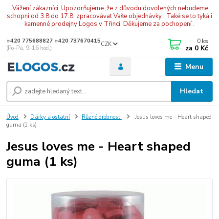
.Vážení zákazníci, Upozorňujeme ,že z důvodu dovolených nebudeme
schopni od 3.8 do 17.8. zpracovávat Vaše objednávky . Také se to tyká i
kamenné prodejny Logos v Třinci. Děkujeme za pochopení .
0
ks
+420 775688827 +420 737670415
CZK
za
0 Kč
(Po-Pá, 9-16 hod.)
Menu
Hledat
Úvod
Dárky a ostatní
Různé drobnosti
Jesus loves me - Heart shaped
guma (1 ks)
Jesus loves me - Heart shaped
guma (1 ks)