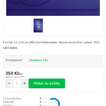
Formát: 11 x 16 cm,368 stran Nakladatel: Návrat domů Rok vydání: 2021
celý popis
Dostupnost
Skladem 3 ks
350 Kč
/
ks
350 Kč
bez DPH
Přidat do košíku
Číslo produktu:
6768
EAN kód:
9788072554362
Výrobce:
Návrat Domů