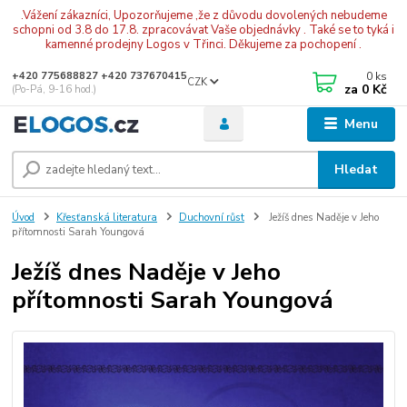
.Vážení zákazníci, Upozorňujeme ,že z důvodu dovolených nebudeme
schopni od 3.8 do 17.8. zpracovávat Vaše objednávky . Také se to tyká i
kamenné prodejny Logos v Třinci. Děkujeme za pochopení .
0
ks
+420 775688827 +420 737670415
CZK
za
0 Kč
(Po-Pá, 9-16 hod.)
Menu
Hledat
Úvod
Křesťanská literatura
Duchovní růst
Ježíš dnes Naděje v Jeho
přítomnosti Sarah Youngová
Ježíš dnes Naděje v Jeho
přítomnosti Sarah Youngová