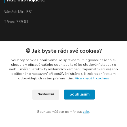
Náměstí Míru 551
Třinec, 739 61
🍪 Jak byste rádi své cookies?
Kontakty
Soubory cookies používáme ke správnému fungování našeho e-
shopu a v případě vašeho souhlasu také ke sledování statistik o
webu, měření efektivity reklamních kampaní, zapamatování vašeho
oblíbeného nastavení při používání stránek, či zobrazení reklam
odpovídajících vašim preferencím.
Více k využití cookies
Elogos
Souhlasím
Nastavení
Petr Nedvídek
+420 775688827 +420 737670415
Souhlas můžete odmítnout
zde
.
(Po-Pá, 9-16 hod.)
info@elogos.cz