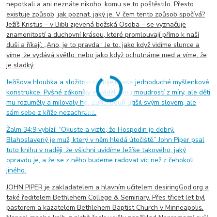
nepotkali a ani neznáte nikoho, komu se to poštěstilo. Přesto
existuje způsob, jak poznat, jaký je. V čem tento způsob spočívá?
Ježíš Kristus – v Bibli zjevená božská Osoba – se vyznačuje
znamenitostí a duchovní krásou, které promlouvají přímo k naší
duši a říkají: „Ano, je to pravda.“ Je to, jako když vidíme slunce a
víme, že vydává světlo, nebo jako když ochutnáme med a víme, že
je sladký.
Ježíšova hloubka a složitost rozbíjejí naše jednoduché myšlenkové
konstrukce. Pyšné zákoníky vyváděl svou moudrostí z míry, ale děti
mu rozuměly a milovaly ho. Zuřící bouři utišil svým slovem, ale
sám sebe z kříže nezachránil.
Žalm 34:9 vybízí: “Okuste a vizte, že Hospodin je dobrý.
Blahoslavený je muž, který v něm hledá útočiště.” John Piper psal
tuto knihu v naději, že všichni uvidíme Ježíše takového, jaký
opravdu je, a že se z něho budeme radovat víc než z čehokoli
jiného.
JOHN PIPER je zakladatelem a hlavním učitelem desiringGod.org a
také ředitelem Bethlehem College & Seminary. Přes třicet let byl
pastorem a kazatelem Bethlehem Baptist Church v Minneapolis.