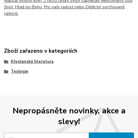
Napsal mnoho knih, z nichž česky vyšly například Nepromarni svůj
život, Hlad po Bohu, Pro vaši radost nebo Dědictví svrchované
radosti.
Zboží zařazeno v kategoriích
Křesťanská literatura
Teologie
Nepropásněte novinky, akce a
slevy!