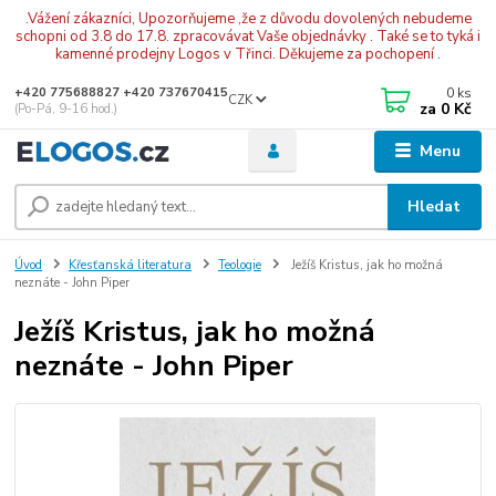
.Vážení zákazníci, Upozorňujeme ,že z důvodu dovolených nebudeme
schopni od 3.8 do 17.8. zpracovávat Vaše objednávky . Také se to tyká i
kamenné prodejny Logos v Třinci. Děkujeme za pochopení .
0
ks
+420 775688827 +420 737670415
CZK
za
0 Kč
(Po-Pá, 9-16 hod.)
Menu
Hledat
Úvod
Křesťanská literatura
Teologie
Ježíš Kristus, jak ho možná
neznáte - John Piper
Ježíš Kristus, jak ho možná
neznáte - John Piper