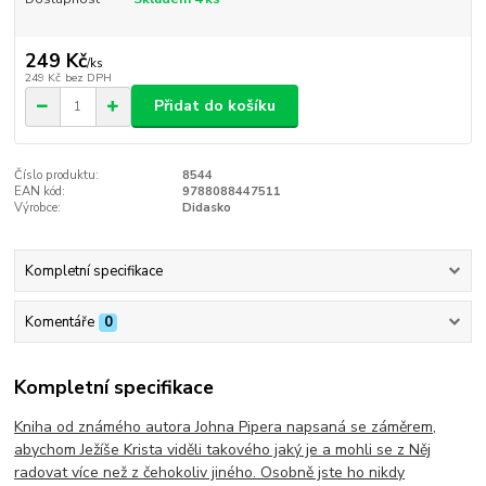
249 Kč
/
ks
249 Kč
bez DPH
Přidat do košíku
Číslo produktu:
8544
EAN kód:
9788088447511
Výrobce:
Didasko
Kompletní specifikace
Komentáře
0
Kompletní specifikace
Kniha od známého autora Johna Pipera napsaná se záměrem,
abychom Ježíše Krista viděli takového jaký je a mohli se z Něj
radovat více než z čehokoliv jiného. Osobně jste ho nikdy