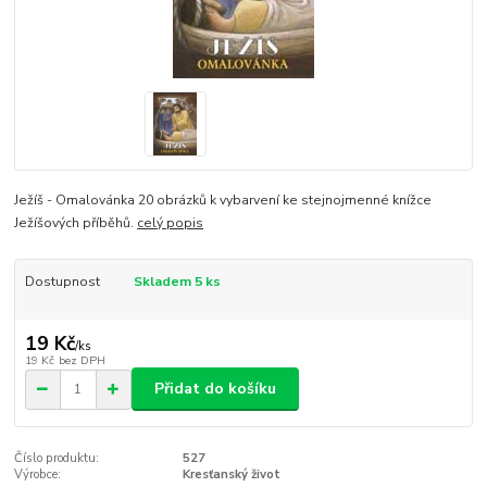
Ježíš - Omalovánka 20 obrázků k vybarvení ke stejnojmenné knížce
Ježíšových příběhů.
celý popis
Dostupnost
Skladem 5 ks
19 Kč
/
ks
19 Kč
bez DPH
Přidat do košíku
Číslo produktu:
527
Výrobce:
Kresťanský život