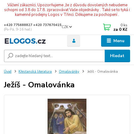
.Vážení zákazníci, Upozorňujeme ,že z důvodu dovolených nebudeme
schopni od 3.8 do 17.8. zpracovávat Vaše objednávky . Také se to tyká i
kamenné prodejny Logos v Třinci. Děkujeme za pochopení .
0
ks
+420 775688827 +420 737670415
CZK
za
0 Kč
(Po-Pá, 9-16 hod.)
Menu
Hledat
Úvod
Křesťanská literatura
Omalovánky
Ježíš - Omalovánka
Ježíš - Omalovánka