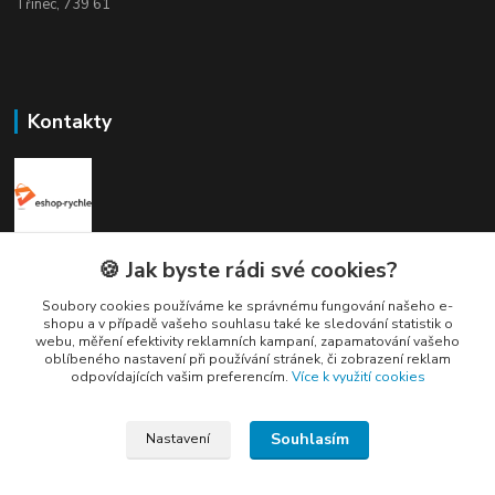
Třinec, 739 61
Kontakty
Elogos
🍪 Jak byste rádi své cookies?
Soubory cookies používáme ke správnému fungování našeho e-
Petr Nedvídek
shopu a v případě vašeho souhlasu také ke sledování statistik o
+420 775688827 +420 737670415
webu, měření efektivity reklamních kampaní, zapamatování vašeho
(Po-Pá, 9-16 hod.)
oblíbeného nastavení při používání stránek, či zobrazení reklam
odpovídajících vašim preferencím.
Více k využití cookies
info@elogos.cz
Souhlasím
Nastavení