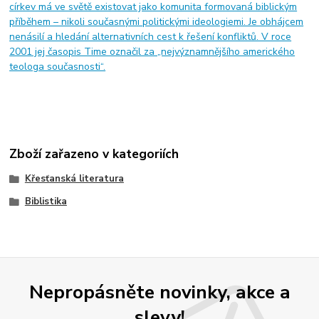
církev má ve světě existovat jako komunita formovaná biblickým
příběhem – nikoli současnými politickými ideologiemi. Je obhájcem
nenásilí a hledání alternativních cest k řešení konfliktů. V roce
2001 jej časopis Time označil za „nejvýznamnějšího amerického
teologa současnosti“.
Zboží zařazeno v kategoriích
Křesťanská literatura
Biblistika
Nepropásněte novinky, akce a
slevy!