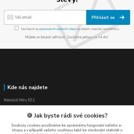
Přihlásit se
Souhlasím se
zpracováním osobních údajů
za účelem rozesílky newsletteru.
Můžete se kdykoli odhlásit. Zasíláme jednou za 14 dní.
Kde nás najdete
Náměstí Míru 551
Třinec, 739 61
🍪 Jak byste rádi své cookies?
Soubory cookies používáme ke správnému fungování našeho e-
shopu a v případě vašeho souhlasu také ke sledování statistik o