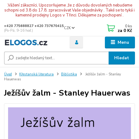
.Vážení zákazníci, Upozorňujeme ,že z důvodu dovolených nebudeme
schopni od 3.8 do 17.8. zpracovávat Vaše objednávky . Také se to tyká i
kamenné prodejny Logos v Třinci. Děkujeme za pochopení .
0
ks
+420 775688827 +420 737670415
CZK
za
0 Kč
(Po-Pá, 9-16 hod.)
Menu
Hledat
Úvod
Křesťanská literatura
Biblistika
Ježíšův žalm - Stanley
Hauerwas
Ježíšův žalm - Stanley Hauerwas