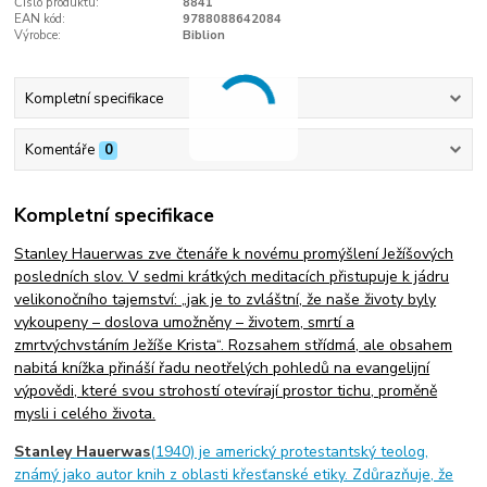
Číslo produktu:
8841
EAN kód:
9788088642084
Výrobce:
Biblion
Kompletní specifikace
Komentáře
0
Kompletní specifikace
Stanley Hauerwas zve čtenáře k novému promýšlení Ježíšových
posledních slov. V sedmi krátkých meditacích přistupuje k jádru
velikonočního tajemství: „jak je to zvláštní, že naše životy byly
vykoupeny – doslova umožněny – životem, smrtí a
zmrtvýchvstáním Ježíše Krista“. Rozsahem střídmá, ale obsahem
nabitá knížka přináší řadu neotřelých pohledů na evangelijní
výpovědi, které svou strohostí otevírají prostor tichu, proměně
mysli i celého života.
Stanley Hauerwas
(1940) je americký protestantský teolog,
známý jako autor knih z oblasti křesťanské etiky. Zdůrazňuje, že