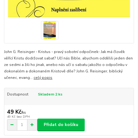
John G. Reisinger - Kristus - pravý sobotní odpočinek- Jak má člověk
věřící Kristu dodržovat sabat? Učí nás Bible, abychom oddělili jeden den
ze sedmi a žili ho jinak, anebo nás učí o sabatu jakožto o odpočinku v
dokonalém a dokonaném Kristově díle? John G. Reisinger, biblický
učenec, evang...
celý popis
Dostupnost
Skladem 2 ks
49 Kč
/
ks
49 Kč
bez DPH
Přidat do košíku