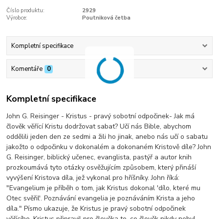
Číslo produktu:
2929
Výrobce:
Poutniková četba
Kompletní specifikace
Komentáře
0
Kompletní specifikace
John G. Reisinger - Kristus - pravý sobotní odpočinek- Jak má
člověk věřící Kristu dodržovat sabat? Učí nás Bible, abychom
oddělili jeden den ze sedmi a žili ho jinak, anebo nás učí o sabatu
jakožto o odpočinku v dokonalém a dokonaném Kristově díle? John
G. Reisinger, biblický učenec, evanglista, pastýř a autor knih
prozkoumává tyto otázky osvěžujícím způsobem, který přináší
vyvýšení Kristova díla, jež vykonal pro hříšníky. John říká:
"Evangelium je příběh o tom, jak Kristus dokonal 'dílo, které mu
Otec svěřil'. Poznávání evangelia je poznáváním Krista a jeho
díla." Písmo ukazuje, že Kristus je pravý sobotní odpočinek
věřícího. Kristus připravil pro člověka to, co člověk nikdy nebyl