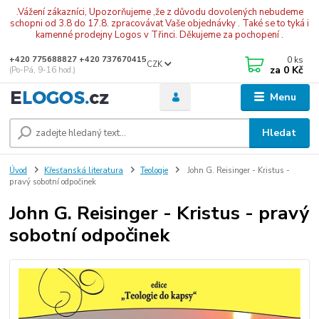
.Vážení zákazníci, Upozorňujeme ,že z důvodu dovolených nebudeme
schopni od 3.8 do 17.8. zpracovávat Vaše objednávky . Také se to tyká i
kamenné prodejny Logos v Třinci. Děkujeme za pochopení .
0
ks
+420 775688827 +420 737670415
CZK
za
0 Kč
(Po-Pá, 9-16 hod.)
Menu
Hledat
Úvod
Křesťanská literatura
Teologie
John G. Reisinger - Kristus -
pravý sobotní odpočinek
John G. Reisinger - Kristus - pravý
sobotní odpočinek