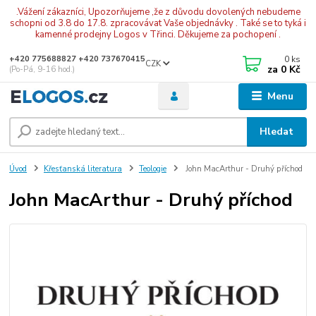
.Vážení zákazníci, Upozorňujeme ,že z důvodu dovolených nebudeme
schopni od 3.8 do 17.8. zpracovávat Vaše objednávky . Také se to tyká i
kamenné prodejny Logos v Třinci. Děkujeme za pochopení .
0
ks
+420 775688827 +420 737670415
CZK
za
0 Kč
(Po-Pá, 9-16 hod.)
Menu
Hledat
Úvod
Křesťanská literatura
Teologie
John MacArthur - Druhý příchod
John MacArthur - Druhý příchod