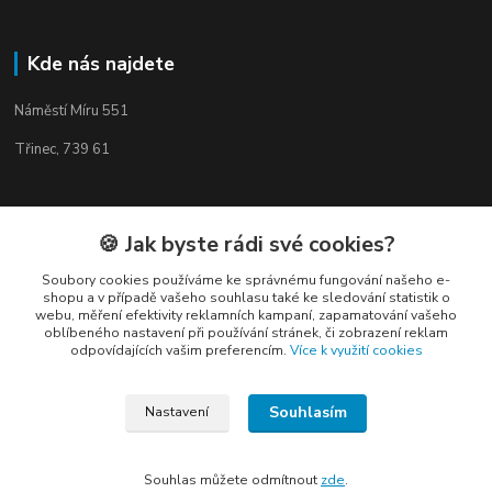
Kde nás najdete
Náměstí Míru 551
Třinec, 739 61
🍪 Jak byste rádi své cookies?
Kontakty
Soubory cookies používáme ke správnému fungování našeho e-
shopu a v případě vašeho souhlasu také ke sledování statistik o
webu, měření efektivity reklamních kampaní, zapamatování vašeho
oblíbeného nastavení při používání stránek, či zobrazení reklam
odpovídajících vašim preferencím.
Více k využití cookies
Elogos
Souhlasím
Nastavení
Petr Nedvídek
+420 775688827 +420 737670415
Souhlas můžete odmítnout
zde
.