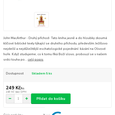
John MacArthur - Druhý příchod- Tato kniha jasně a do hloubky zkoumá
klíčové biblické texty týkající se druhého příchodu, především Ježíšovo
nejdelší a nejdůležitější eschatologické pojednání: kázání na Olivové
hoře. Když studujeme, co k tomu říká Boží slovo, probouzí se v našem
srdci touha po...
celý popis
Dostupnost
Skladem 5 ks
249 Kč
/
ks
249 Kč
bez DPH
Přidat do košíku