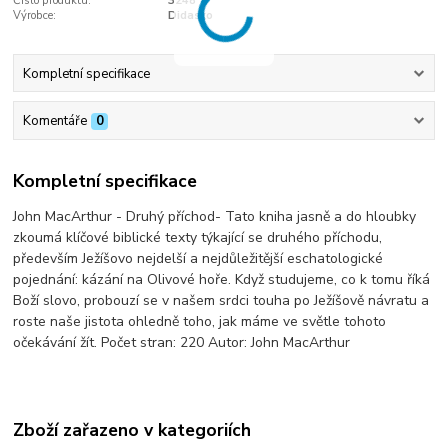
Číslo produktu:
3248
Výrobce:
Didasko
Kompletní specifikace
Komentáře
0
Kompletní specifikace
John MacArthur - Druhý příchod- Tato kniha jasně a do hloubky
zkoumá klíčové biblické texty týkající se druhého příchodu,
především Ježíšovo nejdelší a nejdůležitější eschatologické
pojednání: kázání na Olivové hoře. Když studujeme, co k tomu říká
Boží slovo, probouzí se v našem srdci touha po Ježíšově návratu a
roste naše jistota ohledně toho, jak máme ve světle tohoto
očekávání žít. Počet stran: 220 Autor: John MacArthur
Zboží zařazeno v kategoriích