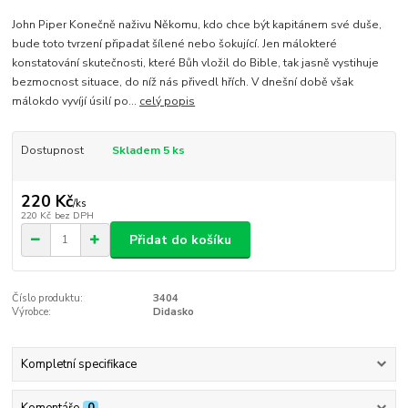
John Piper Konečně naživu Někomu, kdo chce být kapitánem své duše,
bude toto tvrzení připadat šílené nebo šokující. Jen málokteré
konstatování skutečnosti, které Bůh vložil do Bible, tak jasně vystihuje
bezmocnost situace, do níž nás přivedl hřích. V dnešní době však
málokdo vyvíjí úsilí po...
celý popis
Dostupnost
Skladem 5 ks
220 Kč
/
ks
220 Kč
bez DPH
Přidat do košíku
Číslo produktu:
3404
Výrobce:
Didasko
Kompletní specifikace
Komentáře
0