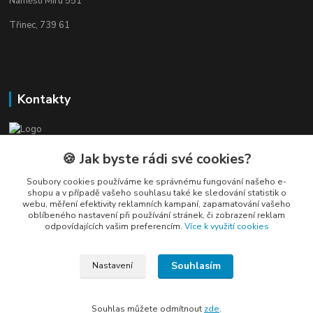
Náměstí Míru 551
Třinec, 739 61
Kontakty
Elogos
🍪 Jak byste rádi své cookies?
Soubory cookies používáme ke správnému fungování našeho e-
Petr Nedvídek
shopu a v případě vašeho souhlasu také ke sledování statistik o
+420 775688827 +420 737670415
webu, měření efektivity reklamních kampaní, zapamatování vašeho
(Po-Pá, 9-16 hod.)
oblíbeného nastavení při používání stránek, či zobrazení reklam
odpovídajících vašim preferencím.
Více k využití cookies
info@elogos.cz
Souhlasím
Nastavení
Souhlas můžete odmítnout
zde
.