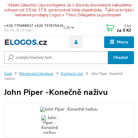
.Vážení zákazníci, Upozorňujeme ,že z důvodu dovolených nebudeme
schopni od 3.8 do 17.8. zpracovávat Vaše objednávky . Také se to tyká i
kamenné prodejny Logos v Třinci. Děkujeme za pochopení .
0
ks
+420 775688827 +420 737670415
CZK
za
0 Kč
(Po-Pá, 9-16 hod.)
Menu
Hledat
Úvod
Křesťanská literatura
Duchovní růst
John Piper -Konečně
naživu
John Piper -Konečně naživu