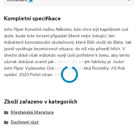
Kompletní specifikace
John Piper Konečně naživu Někomu, kdo chce být kapitánem své
duše, bude toto tvrzení připadat šílené nebo šokující. Jen
málokteré konstatování skutečnosti, které Bůh vložil do Bible, tak
jasně vystihuje bezmocnost situace, do níž nás přivedl hřích. V
dnešní době však málokdo vyvíjí úsilí potřebné k tomu, aby tento
zázrak dokázal ocenit jako takový div, jakým fakticky je. Autor:
John Piper Vydavatel: Didasko Vazba: Měkká Rozměry: A5 Rok
vydání: 2020 Počet stran: 192
Zboží zařazeno v kategoriích
Křesťanská literatura
Duchovní růst