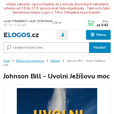
.Vážení zákazníci, Upozorňujeme ,že z důvodu dovolených nebudeme
schopni od 3.8 do 17.8. zpracovávat Vaše objednávky . Také se to tyká i
kamenné prodejny Logos v Třinci. Děkujeme za pochopení .
0
ks
+420 775688827 +420 737670415
CZK
za
0 Kč
(Po-Pá, 9-16 hod.)
Menu
Hledat
Úvod
Křesťanská literatura
Teologie
Johnson Bill - Uvolni Ježíšovu
moc
Johnson Bill - Uvolni Ježíšovu moc