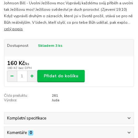
Johnson Bill - Uvolni Ježíšovu moc Vyprávěj každému svůj příběh a uvolni
tak Ježíšovu moc! Ježíšovo svědectví je duch proroctví. (Zjevení 19,10)
Když vyprávíš druhým o zázracích, které jsi v životě prožil, stává se pro ně
Bůh reálnějším. V lidech, kteří slyší, co pro tebe Bůh udělal, pak explo...
celý popis
Dostupnost
Skladem 3 ks
160 Kč
/
ks
160 Kč
bez DPH
Přidat do košíku
Číslo produktu:
261
Výrobce:
Juda
Kompletní specifikace
Komentáře
0