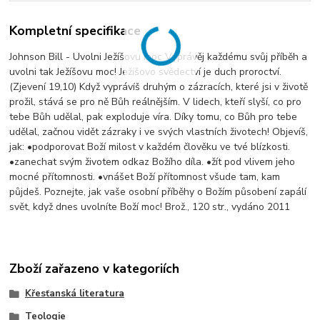
Kompletní specifikace
Johnson Bill - Uvolni Ježíšovu moc Vyprávěj každému svůj příběh a
uvolni tak Ježíšovu moc! Ježíšovo svědectví je duch proroctví.
(Zjevení 19,10) Když vyprávíš druhým o zázracích, které jsi v životě
prožil, stává se pro ně Bůh reálnějším. V lidech, kteří slyší, co pro
tebe Bůh udělal, pak exploduje víra. Díky tomu, co Bůh pro tebe
udělal, začnou vidět zázraky i ve svých vlastních životech! Objevíš,
jak: •podporovat Boží milost v každém člověku ve tvé blízkosti.
•zanechat svým životem odkaz Božího díla. •žít pod vlivem jeho
mocné přítomnosti. •vnášet Boží přítomnost všude tam, kam
půjdeš. Poznejte, jak vaše osobní příběhy o Božím působení zapálí
svět, když dnes uvolníte Boží moc! Brož., 120 str., vydáno 2011
Zboží zařazeno v kategoriích
Křesťanská literatura
Teologie