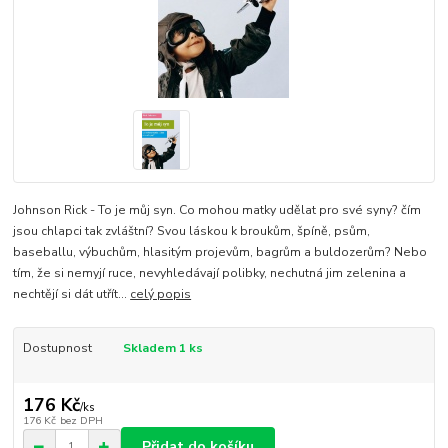
Johnson Rick - To je můj syn. Co mohou matky udělat pro své syny? čím
jsou chlapci tak zvláštní? Svou láskou k broukům, špíně, psům,
baseballu, výbuchům, hlasitým projevům, bagrům a buldozerům? Nebo
tím, že si nemyjí ruce, nevyhledávají polibky, nechutná jim zelenina a
nechtějí si dát utřít...
celý popis
Dostupnost
Skladem 1 ks
176 Kč
/
ks
176 Kč
bez DPH
Přidat do košíku