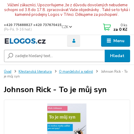
.Vážení zákazníci, Upozorňujeme ,že z důvodu dovolených nebudeme
schopni od 3.8 do 17.8. zpracovávat Vaše objednávky . Také se to tyká i
kamenné prodejny Logos v Třinci. Děkujeme za pochopení .
0
ks
+420 775688827 +420 737670415
CZK
za
0 Kč
(Po-Pá, 9-16 hod.)
Menu
Hledat
Úvod
Křesťanská literatura
O manželství a rodině
Johnson Rick - To
je můj syn
Johnson Rick - To je můj syn