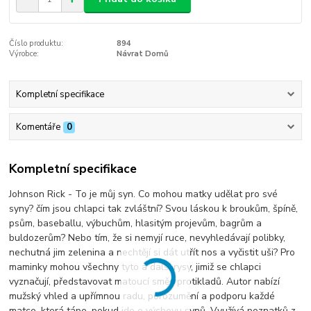
Číslo produktu:
894
Výrobce:
Návrat Domů
Kompletní specifikace
Komentáře
0
Kompletní specifikace
Johnson Rick - To je můj syn. Co mohou matky udělat pro své
syny? čím jsou chlapci tak zvláštní? Svou láskou k broukům, špíně,
psům, baseballu, výbuchům, hlasitým projevům, bagrům a
buldozerům? Nebo tím, že si nemyjí ruce, nevyhledávají polibky,
nechutná jim zelenina a nechtějí si dát utřít nos a vyčistit uši? Pro
maminky mohou všechny tyto a další rysy, jimiž se chlapci
vyznačují, představovat matoucí směs protikladů. Autor nabízí
mužský vhled a upřímnou radu, porozumění a podporu každé
matce, která tápe, pokud jde o výchovu synů. Využívá poznatků z