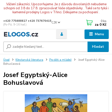
.Vážení zákazníci, Upozorňujeme ,že z důvodu dovolených nebudeme
schopni od 3.8 do 17.8. zpracovávat Vaše objednávky . Také se to tyká i
kamenné prodejny Logos v Třinci. Děkujeme za pochopení .
0
ks
+420 775688827 +420 737670415
CZK
za
0 Kč
(Po-Pá, 9-16 hod.)
Menu
Hledat
Úvod
Křesťanská literatura
Pro děti a mládež
Josef Egyptský-Alice
Bohuslavová
Josef Egyptský-Alice
Bohuslavová