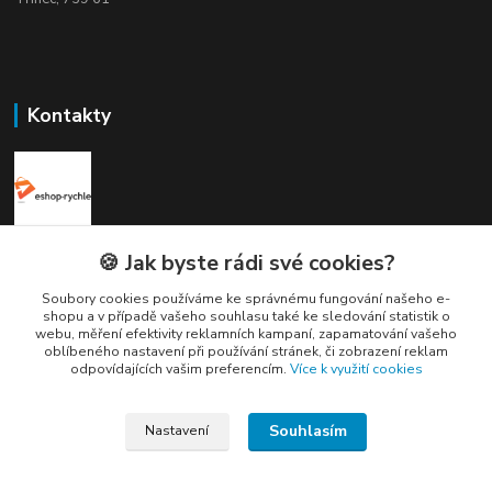
Kontakty
Elogos
🍪 Jak byste rádi své cookies?
Soubory cookies používáme ke správnému fungování našeho e-
Petr Nedvídek
shopu a v případě vašeho souhlasu také ke sledování statistik o
+420 775688827 +420 737670415
webu, měření efektivity reklamních kampaní, zapamatování vašeho
(Po-Pá, 9-16 hod.)
oblíbeného nastavení při používání stránek, či zobrazení reklam
odpovídajících vašim preferencím.
Více k využití cookies
info@elogos.cz
Souhlasím
Nastavení