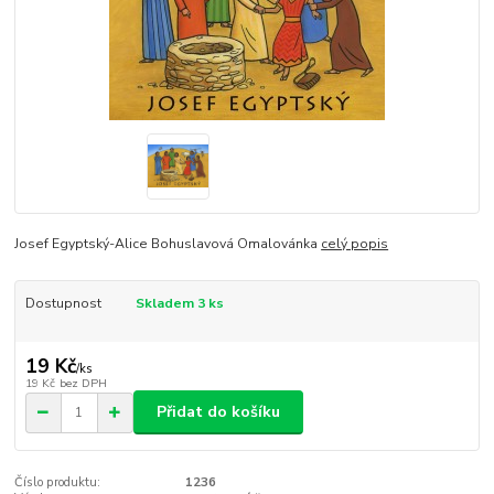
Josef Egyptský-Alice Bohuslavová Omalovánka
celý popis
Dostupnost
Skladem 3 ks
19 Kč
/
ks
19 Kč
bez DPH
Přidat do košíku
Číslo produktu:
1236