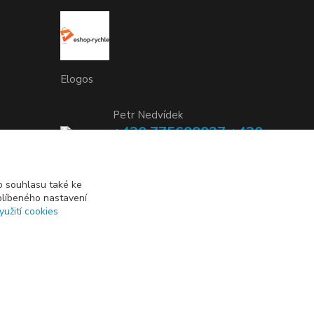
Elogos
Petr Nedvídek
+420 775688827 +420
737670415
(Po-Pá, 9-16 hod.)
 souhlasu také ke
blíbeného nastavení
info@elogos.cz
yužití cookies
Vytvořeno na
Eshop-rychle.cz