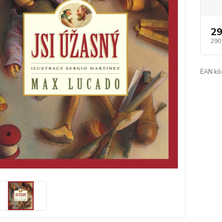
29
290
EAN kó