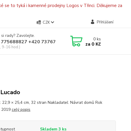
é se to tyká i kamenné prodejny Logos v Třinci. Děkujeme za
Přihlášení
CZK
 si rady? Zavolejte.
0
ks
 775688827 +420 737670415
za
0 Kč
, 9-16 hod.)
 Lucado
: 22,9 × 25,4 cm, 32 stran Nakladatel: Návrat domů Rok
: 2019
celý popis
tupnost
Skladem 3 ks