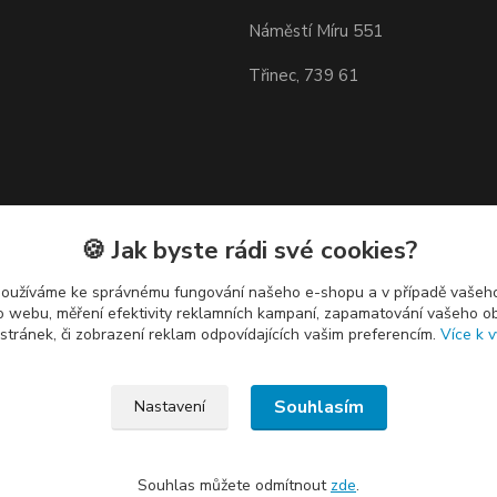
Náměstí Míru 551
Třinec, 739 61
🍪 Jak byste rádi své cookies?
používáme ke správnému fungování našeho e-shopu a v případě vašeho
k o webu, měření efektivity reklamních kampaní, zapamatování vašeho o
 stránek, či zobrazení reklam odpovídajících vašim preferencím.
Více k v
Souhlasím
Nastavení
Souhlas můžete odmítnout
zde
.