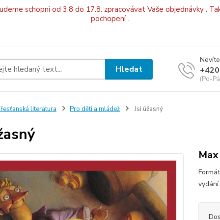
budeme schopni od 3.8 do 17.8. zpracovávat Vaše objednávky . Tak
pochopení .
Nevíte
Hledat
+420
(Po-Pá
řesťanská literatura
Pro děti a mládež
Jsi úžasný
úžasný
Max
Formát
vydání
Dos