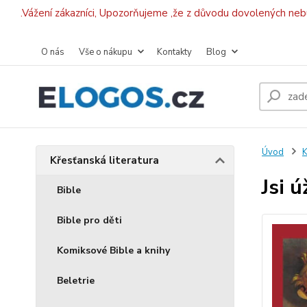
.Vážení zákazníci, Upozorňujeme ,že z důvodu dovolených ne
O nás
Vše o nákupu
Kontakty
Blog
Úvod
K
Křesťanská literatura
Jsi 
Bible
Bible pro děti
Komiksové Bible a knihy
Beletrie