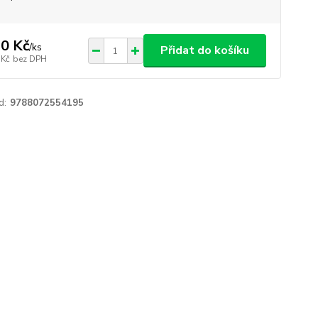
0 Kč
/
ks
Přidat do košíku
 Kč
bez DPH
d:
9788072554195