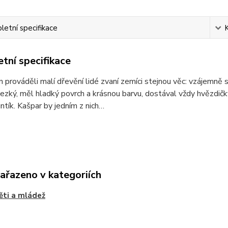
etní specifikace
tní specifikace
 prováděli malí dřevění lidé zvaní zemíci stejnou věc: vzájemně 
ezký, měl hladký povrch a krásnou barvu, dostával vždy hvězdič
ntík. Kašpar by jedním z nich…
zařazeno v kategoriích
ěti a mládež