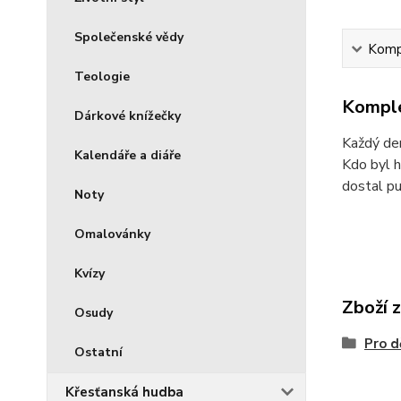
Společenské vědy
Kompl
Teologie
Komple
Dárkové knížečky
Každý den
Kalendáře a diáře
Kdo byl h
dostal pu
Noty
Omalovánky
Kvízy
Zboží 
Osudy
Pro d
Ostatní
Křesťanská hudba