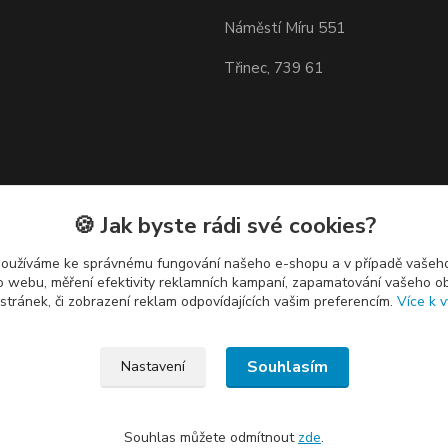
Náměstí Míru 551
Třinec, 739 61
🍪 Jak byste rádi své cookies?
používáme ke správnému fungování našeho e-shopu a v případě vašeho
k o webu, měření efektivity reklamních kampaní, zapamatování vašeho o
 stránek, či zobrazení reklam odpovídajících vašim preferencím.
Více k v
Souhlasím
Nastavení
Souhlas můžete odmítnout
zde
.