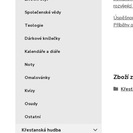
rozvíjejí
Společenské vědy
Úspěšnou 
Příběhy o
Teologie
Dárkové knížečky
Kalendáře a diáře
Noty
Zboží 
Omalovánky
Křesť
Kvízy
Osudy
Ostatní
Křesťanská hudba