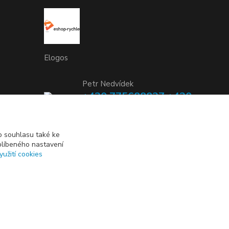
Elogos
Petr Nedvídek
+420 775688827 +420
737670415
(Po-Pá, 9-16 hod.)
 souhlasu také ke
blíbeného nastavení
info@elogos.cz
yužití cookies
Vytvořeno na
Eshop-rychle.cz