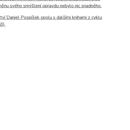
t změnu svého smýšlení opravdu nebylo nic snadného.
í Daniel Pospíšek spolu s dalšími knihami z cyklu
í).