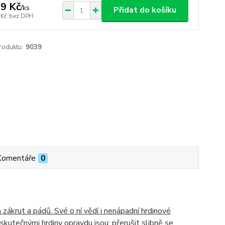
9 Kč
/
ks
Přidat do košíku
 Kč
bez DPH
roduktu:
9039
Komentáře
0
zákrut a pádů. Své o ní vědí i nenápadní hrdinové
kutečnými hrdiny opravdu jsou: přerušit slibně se