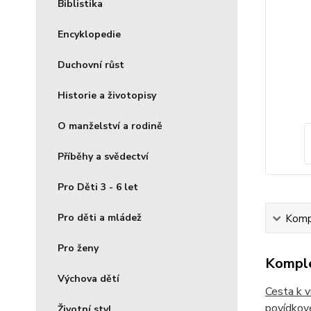
Biblistika
Encyklopedie
Duchovní růst
Historie a životopisy
O manželství a rodině
Příběhy a svědectví
Pro Děti 3 - 6 let
Pro děti a mládež
Kompl
Pro ženy
Komple
Výchova dětí
Cesta k v
povídkové
Životní styl