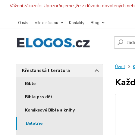
.Vážení zákazníci, Upozorňujeme ,že z důvodu dovolených ne
O nás
Vše o nákupu
Kontakty
Blog
Úvod
K
Křesťanská literatura
Každ
Bible
Bible pro děti
Komiksové Bible a knihy
Beletrie