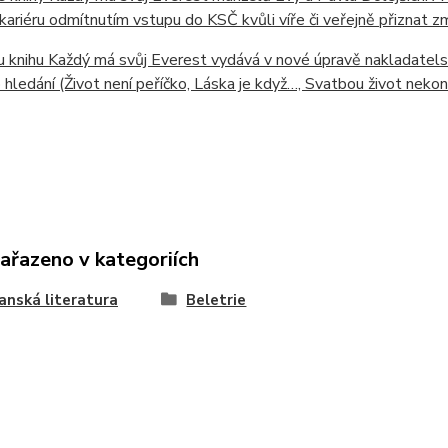
cí kariéru odmítnutím vstupu do KSČ kvůli víře či veřejně přizna
knihu Každý má svůj Everest vydává v nové úpravě nakladatelstv
 hledání (Život není peříčko, Láska je když…, Svatbou život nekonč
zařazeno v kategoriích
anská literatura
Beletrie