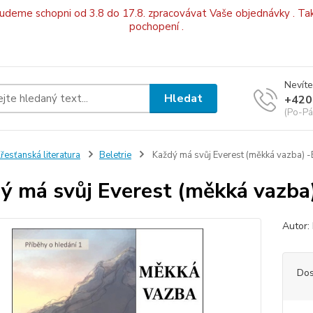
budeme schopni od 3.8 do 17.8. zpracovávat Vaše objednávky . Tak
pochopení .
Nevíte
Hledat
+420
(Po-Pá
řesťanská literatura
Beletrie
Každý má svůj Everest (měkká vazba) -E
ý má svůj Everest (měkká vazba)
Autor:
Dos