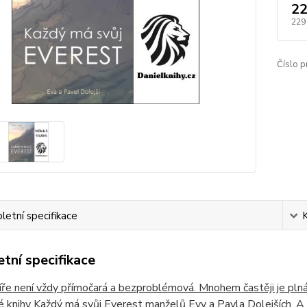
22
229
Číslo p
etní specifikace
tní specifikace
íře není vždy přímočará a bezproblémová. Mnohem častěji je plná 
 knihy Každý má svůj Everest manželů Evy a Pavla Dolejších. A s