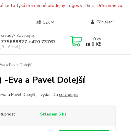
é se to tyká i kamenné prodejny Logos v Třinci. Děkujeme za
Přihlášení
CZK
 si rady? Zavolejte.
0
ks
 775688827 +420 737670415
za
0 Kč
, 9-16 hod.)
va a Pavel Dolejší
 -Eva a Pavel Dolejší
 Eva a Pavel Dolejší, vydal: Da
celý popis
tupnost
Skladem 5 ks