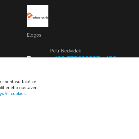
Elogos
Petr Nedvídek
+420 775688827 +420
737670415
(Po-Pá, 9-16 hod.)
 souhlasu také ke
blíbeného nastavení
info@elogos.cz
yužití cookies
Vytvořeno na
Eshop-rychle.cz