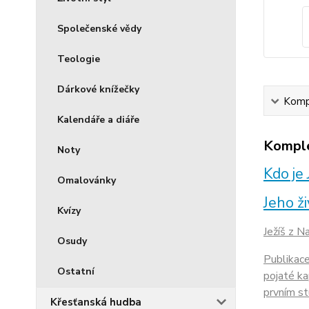
Společenské vědy
Teologie
Dárkové knížečky
Kompl
Kalendáře a diáře
Komple
Noty
Kdo je 
Omalovánky
Jeho ž
Kvízy
Ježíš z N
Osudy
Publikace
Ostatní
pojaté ka
prvním st
Křesťanská hudba