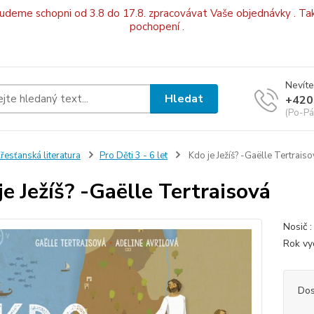
budeme schopni od 3.8 do 17.8. zpracovávat Vaše objednávky . Tak
pochopení .
Nevíte
Hledat
+420
(Po-Pá
řesťanská literatura
Pro Děti 3 - 6 let
Kdo je Ježíš? -Gaëlle Tertrais
je Ježíš? -Gaëlle Tertraisová
Nosič 
Rok v
Dos