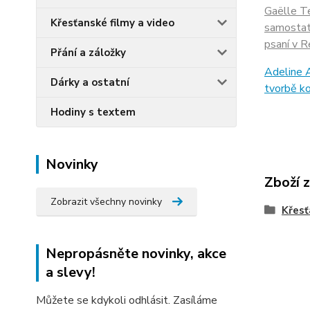
Gaëlle Te
Křesťanské filmy a video
samostatn
psaní v R
Přání a záložky
Adeline A
Dárky a ostatní
tvorbě k
Hodiny s textem
Novinky
Zboží 
Zobrazit všechny novinky
Křesť
Nepropásněte novinky, akce
a slevy!
Můžete se kdykoli odhlásit. Zasíláme