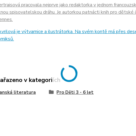
rtraisová pracovala nejprve jako redaktorka v jednom francouz
ou spisovatelskou dráhu. Je autorkou patnácti knih pro dětské č
ennes.
vrilová je výtvarnice a ilustrátorka. Na svém kontě má přes des
omiksů.
zařazeno v kategoriích
anská literatura
Pro Děti 3 - 6 let