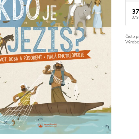
37
379
Číslo p
Výrobc