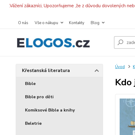
.Vážení zákazníci, Upozorňujeme ,že z důvodu dovolených ne
O nás
Vše o nákupu
Kontakty
Blog
Úvod
K
Křesťanská literatura
Kdo 
Bible
Bible pro děti
Komiksové Bible a knihy
Beletrie