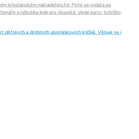
ském křesťanském nakladatelství. Poté se vydala na
tenáře a několika knih pro dospělé. Vede kurzy tvůrčího
et dětských a drobných upomínkových knížek. Věnuje se i