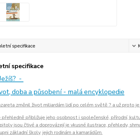
etní specifikace
tní specifikace
Ježíš? -
ivot, doba a působení - malá encyklopedie
azareta změnil život miliardám lidí po celém světě ? a už proto 
 přehledně přibližuje jeho osobnost i společenské, přírodní, kult
pitoly jsou čtivé a doprovázejí je vkusné ilustrace, přehledy, shrn
upni základní školy, jejich rodinám a kamarádům.