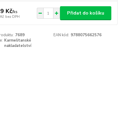
9 Kč
/
ks
Přidat do košíku
 Kč
bez DPH
roduktu:
7689
EAN kód:
9788075662576
e:
Karmelitanské
nakladatelství