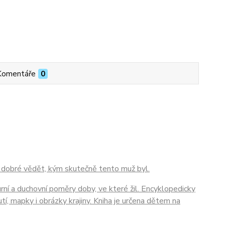
Komentáře
0
je dobré vědět, kým skutečně tento muž byl.
urní a duchovní poměry doby, ve které žil. Encyklopedicky
utí, mapky i obrázky krajiny. Kniha je určena dětem na