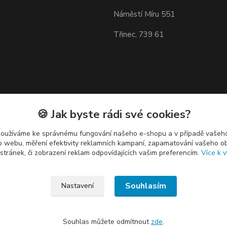
Náměstí Míru 551
Třinec, 739 61
🍪 Jak byste rádi své cookies?
používáme ke správnému fungování našeho e-shopu a v případě vašeho
k o webu, měření efektivity reklamních kampaní, zapamatování vašeho o
 stránek, či zobrazení reklam odpovídajících vašim preferencím.
Více k v
Souhlasím
Nastavení
Souhlas můžete odmítnout
zde
.