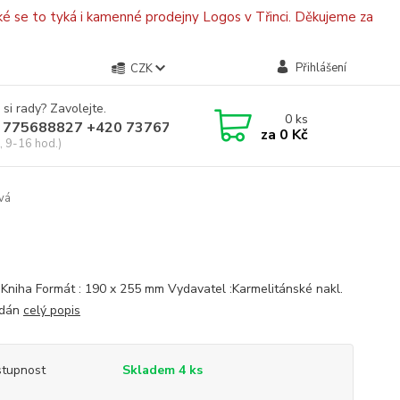
é se to tyká i kamenné prodejny Logos v Třinci. Děkujeme za
Přihlášení
CZK
 si rady? Zavolejte.
0
ks
 775688827 +420 737670415
za
0 Kč
, 9-16 hod.)
ová
: Kniha Formát : 190 x 255 mm Vydavatel :Karmelitánské nakl.
ydán
celý popis
tupnost
Skladem 4 ks