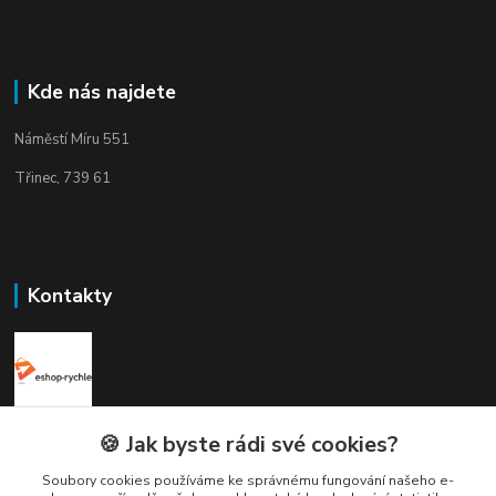
Kde nás najdete
Náměstí Míru 551
Třinec, 739 61
Kontakty
Elogos
🍪 Jak byste rádi své cookies?
Soubory cookies používáme ke správnému fungování našeho e-
Petr Nedvídek