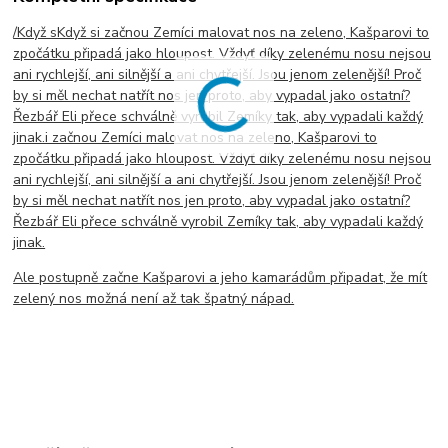
/Když sKdyž si začnou Zemíci malovat nos na zeleno, Kašparovi to
zpočátku připadá jako hloupost. Vždyť díky zelenému nosu nejsou
ani rychlejší, ani silnější a ani chytřejší. Jsou jenom zelenější! Proč
by si měl nechat natřít nos jen proto, aby vypadal jako ostatní?
Řezbář Eli přece schválně vyrobil Zemíky tak, aby vypadali každý
jinak.i začnou Zemíci malovat nos na zeleno, Kašparovi to
zpočátku připadá jako hloupost. Vždyť díky zelenému nosu nejsou
ani rychlejší, ani silnější a ani chytřejší. Jsou jenom zelenější! Proč
by si měl nechat natřít nos jen proto, aby vypadal jako ostatní?
Řezbář Eli přece schválně vyrobil Zemíky tak, aby vypadali každý
jinak.
Ale postupně začne Kašparovi a jeho kamarádům připadat, že mít
zelený nos možná není až tak špatný nápad.