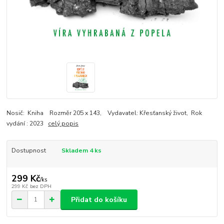
Nosič: Kniha Rozměr 205 x 143, Vydavatel: Křesťanský život, Rok
vydání : 2023
celý popis
Dostupnost
Skladem 4 ks
299 Kč
/
ks
299 Kč
bez DPH
Přidat do košíku