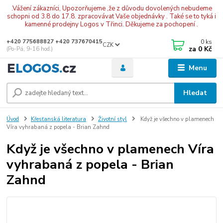
.Vážení zákazníci, Upozorňujeme ,že z důvodu dovolených nebudeme
schopni od 3.8 do 17.8. zpracovávat Vaše objednávky . Také se to tyká i
kamenné prodejny Logos v Třinci. Děkujeme za pochopení .
0
ks
+420 775688827 +420 737670415
CZK
za
0 Kč
(Po-Pá, 9-16 hod.)
Menu
Hledat
Úvod
Křesťanská literatura
Životní styl
Když je všechno v plamenech
Víra vyhrabaná z popela - Brian Zahnd
Když je všechno v plamenech Víra
vyhrabaná z popela - Brian
Zahnd