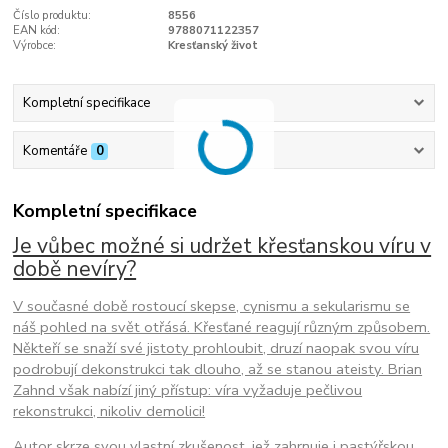
Číslo produktu:
8556
EAN kód:
9788071122357
Výrobce:
Kresťanský život
Kompletní specifikace
Komentáře
0
Kompletní specifikace
Je vůbec možné si udržet křesťanskou víru v
době nevíry?
V současné době rostoucí skepse, cynismu a sekularismu se
náš pohled na svět otřásá. Křesťané reagují různým způsobem.
Někteří se snaží své jistoty prohloubit, druzí naopak svou víru
podrobují dekonstrukci tak dlouho, až se stanou ateisty. Brian
Zahnd však nabízí jiný přístup: víra vyžaduje pečlivou
rekonstrukci, nikoliv demolici!
Autor skrze svou vlastní zkušenost, jež zahrnuje i pastýřskou