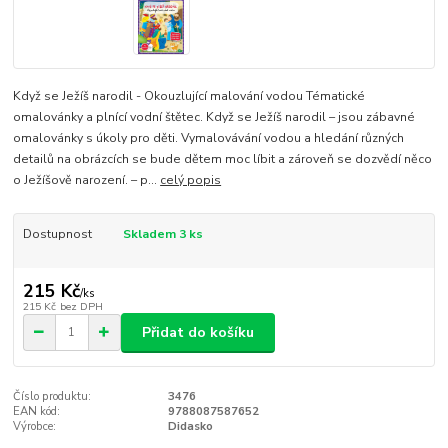
Když se Ježíš narodil - Okouzlující malování vodou Tématické
omalovánky a plnící vodní štětec. Když se Ježíš narodil – jsou zábavné
omalovánky s úkoly pro děti. Vymalovávání vodou a hledání různých
detailů na obrázcích se bude dětem moc líbit a zároveň se dozvědí něco
o Ježíšově narození. – p...
celý popis
Dostupnost
Skladem 3 ks
215 Kč
/
ks
215 Kč
bez DPH
Přidat do košíku
Číslo produktu:
3476
EAN kód:
9788087587652
Výrobce:
Didasko