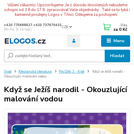
.Vážení zákazníci, Upozorňujeme ,že z důvodu dovolených nebudeme
schopni od 3.8 do 17.8. zpracovávat Vaše objednávky . Také se to tyká i
kamenné prodejny Logos v Třinci. Děkujeme za pochopení .
0
ks
+420 775688827 +420 737670415
CZK
za
0 Kč
(Po-Pá, 9-16 hod.)
Menu
Hledat
Úvod
Křesťanská literatura
Pro Děti 3 - 6 let
Když se Ježíš narodil -
Okouzlující malování vodou
Když se Ježíš narodil - Okouzlující
malování vodou