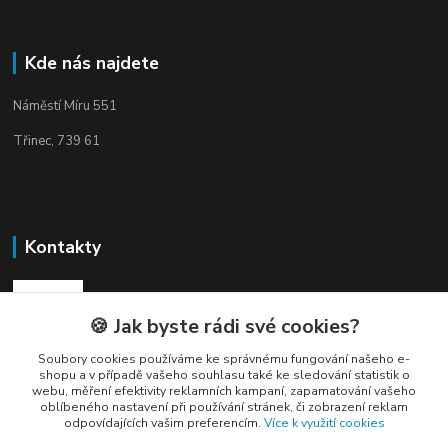
Kde nás najdete
Náměstí Míru 551
Třinec, 739 61
Kontakty
🍪 Jak byste rádi své cookies?
Soubory cookies používáme ke správnému fungování našeho e-
Elogos
shopu a v případě vašeho souhlasu také ke sledování statistik o
webu, měření efektivity reklamních kampaní, zapamatování vašeho
oblíbeného nastavení při používání stránek, či zobrazení reklam
Petr Nedvídek
odpovídajících vašim preferencím.
Více k využití cookies
+420 775688827 +420 737670415