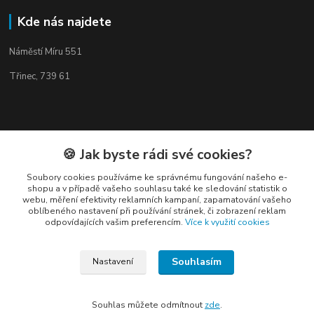
Kde nás najdete
Náměstí Míru 551
Třinec, 739 61
Kontakty
🍪 Jak byste rádi své cookies?
Soubory cookies používáme ke správnému fungování našeho e-
shopu a v případě vašeho souhlasu také ke sledování statistik o
webu, měření efektivity reklamních kampaní, zapamatování vašeho
oblíbeného nastavení při používání stránek, či zobrazení reklam
odpovídajících vašim preferencím.
Více k využití cookies
Elogos
Souhlasím
Nastavení
Petr Nedvídek
+420 775688827 +420 737670415
(Po-Pá, 9-16 hod.)
Souhlas můžete odmítnout
zde
.