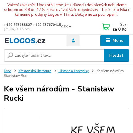
.Vážení zákazníci, Upozorňujeme ,že z důvodu dovolených nebudeme
schopni od 3.8 do 17.8. zpracovávat Vaše objednávky . Také se to tyká i
kamenné prodejny Logos v Třinci. Děkujeme za pochopení .
0
ks
+420 775688827 +420 737670415
CZK
za
0 Kč
(Po-Pá, 9-16 hod.)
Menu
Hledat
Úvod
Křesťanská literatura
Historie a životopisy
Ke všem národům -
Stanisław Rucki
Ke všem národům - Stanisław
Rucki