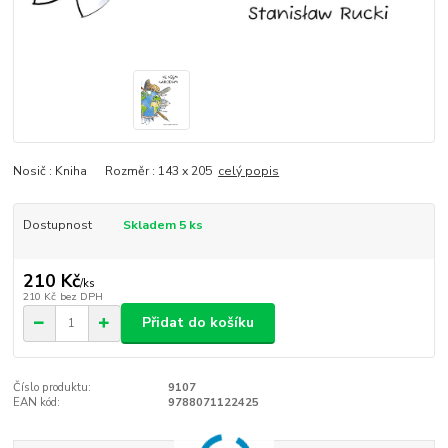
Nosič : Kniha Rozměr : 143 x 205
celý popis
Dostupnost
Skladem 5 ks
210 Kč
/
ks
210 Kč
bez DPH
Přidat do košíku
Číslo produktu:
9107
EAN kód:
9788071122425