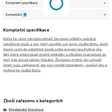
Kompletní specifikace
Komentáře
0
Kompletní specifikace
Kniha Ke všem národům přináší fascinující příběhy patnácti
odvážných mužů a žen, kteří zasvětili své životy službě Bohu. Jejich
misijní cesty do odlehlých koutů světa provází neochvějná víra,
díky které překonávají mnohé překážky a přinášejí evangelium do
míst, kde dosud nebylo hlásáno. Životopisy hrdinů víry uchvátí
nejen svou zajímavostí, ale jsou rovněž inspirativní – posilují víru a
motivují ke službě Bohu.
Zboží zařazeno v kategoriích
Křesťanská literatura