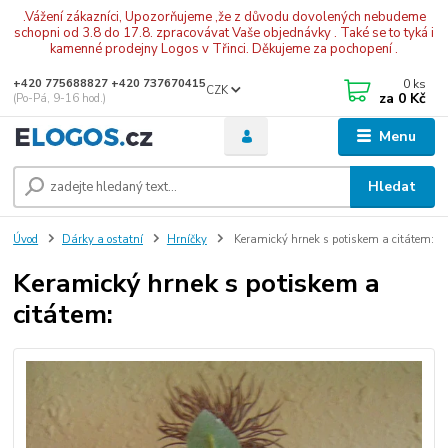
.Vážení zákazníci, Upozorňujeme ,že z důvodu dovolených nebudeme
schopni od 3.8 do 17.8. zpracovávat Vaše objednávky . Také se to tyká i
kamenné prodejny Logos v Třinci. Děkujeme za pochopení .
0
ks
+420 775688827 +420 737670415
CZK
za
0 Kč
(Po-Pá, 9-16 hod.)
Menu
Hledat
Úvod
Dárky a ostatní
Hrníčky
Keramický hrnek s potiskem a citátem:
Keramický hrnek s potiskem a
citátem: