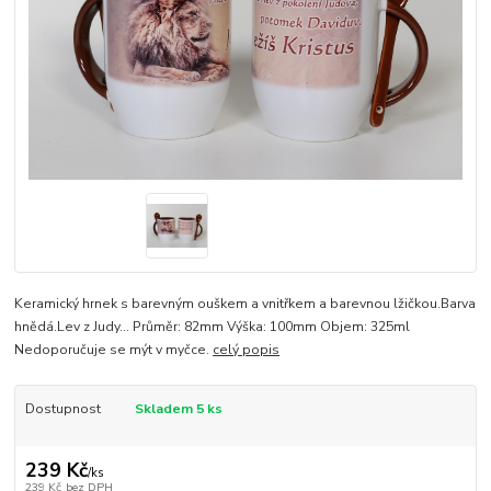
Keramický hrnek s barevným ouškem a vnitřkem a barevnou lžičkou.Barva
hnědá.Lev z Judy... Průměr: 82mm Výška: 100mm Objem: 325ml
Nedoporučuje se mýt v myčce.
celý popis
Dostupnost
Skladem 5 ks
239 Kč
/
ks
239 Kč
bez DPH