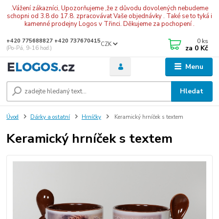
.Vážení zákazníci, Upozorňujeme ,že z důvodu dovolených nebudeme
schopni od 3.8 do 17.8. zpracovávat Vaše objednávky . Také se to tyká i
kamenné prodejny Logos v Třinci. Děkujeme za pochopení .
0
ks
+420 775688827 +420 737670415
CZK
za
0 Kč
(Po-Pá, 9-16 hod.)
Menu
Hledat
Úvod
Dárky a ostatní
Hrníčky
Keramický hrníček s textem
Keramický hrníček s textem