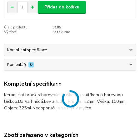
Přidat do košíku
Číslo produktu:
3185
Výrobce:
Fotokuruc
Kompletní specifikace
Komentáře
0
Kompletní specifikace
Keramický hrnek s barevným ouškem a vnitřkem a barevnou
lžičkou.Barva hnědá.Lev z Judy... Průměr: 82mm Výška: 100mm
Objem: 325ml Nedoporučuje se mýt v myčce.
Zboží zařazeno v kategoriích