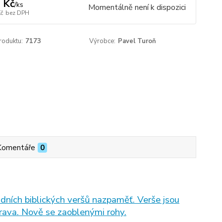
 Kč
/
ks
Momentálně není k dispozici
Kč
bez DPH
roduktu:
7173
Výrobce:
Pavel Turoň
Komentáře
0
ladních biblických veršů nazpaměť. Verše jsou
rava. Nově se zaoblenými rohy.