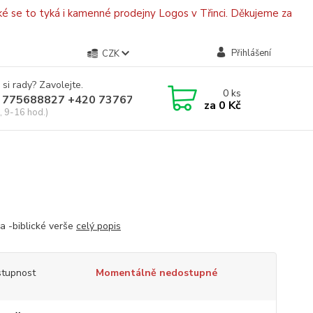
é se to tyká i kamenné prodejny Logos v Třinci. Děkujeme za
Přihlášení
CZK
 si rady? Zavolejte.
0
ks
 775688827 +420 737670415
za
0 Kč
, 9-16 hod.)
ka -biblické verše
celý popis
tupnost
Momentálně nedostupné