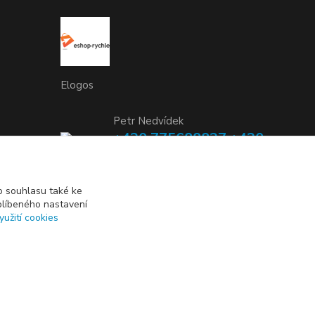
Elogos
Petr Nedvídek
+420 775688827 +420
737670415
(Po-Pá, 9-16 hod.)
 souhlasu také ke
blíbeného nastavení
info@elogos.cz
yužití cookies
Vytvořeno na
Eshop-rychle.cz