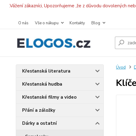
.Vážení zákazníci, Upozorňujeme ,že z důvodu dovolených ne
O nás
Vše o nákupu
Kontakty
Blog
Úvod
D
Křesťanská literatura
Klíč
Křesťanská hudba
Křesťanské filmy a video
Přání a záložky
Dárky a ostatní