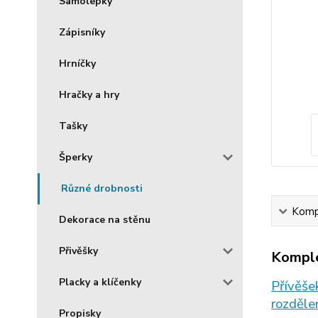
Samolepky
Zápisníky
Hrníčky
Hračky a hry
Tašky
Šperky
Různé drobnosti
Kompl
Dekorace na stěnu
Přivěšky
Komple
Placky a klíčenky
Přívěšek
rozděle
Propisky