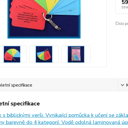
59
59 
Číslo p
etní specifikace
tní specifikace
 s biblickými verši. Vynikající pomůcka k učení se zák
ny barevně do 4 kategorií. Vodě odolná laminovaná úp