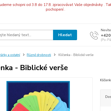
budeme schopni od 3.8 do 17.8. zpracovávat Vaše objednávky . Tak
pochopení .
Nevíte
Hledat
+420
(Po-Pá
árky a ostatní
Různé drobnosti
Klíčenka - Biblické verše
enka - Biblické verše
Klíčen
Dos