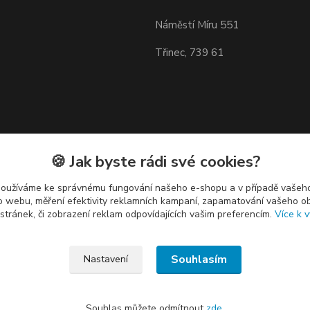
Náměstí Míru 551
Třinec, 739 61
🍪 Jak byste rádi své cookies?
používáme ke správnému fungování našeho e-shopu a v případě vašeho
k o webu, měření efektivity reklamních kampaní, zapamatování vašeho o
 stránek, či zobrazení reklam odpovídajících vašim preferencím.
Více k v
Souhlasím
Nastavení
Souhlas můžete odmítnout
zde
.