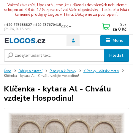
.Vážení zákazníci, Upozorňujeme ,že z důvodu dovolených nebudeme
schopni od 3.8 do 17.8. zpracovávat Vaše objednávky . Také se to tyká i
kamenné prodejny Logos v Třinci. Děkujeme za pochopení .
0
ks
+420 775688827 +420 737670415
CZK
za
0 Kč
(Po-Pá, 9-16 hod.)
Menu
Hledat
Úvod
Dárky a ostatní
Placky a klíčenky
Klíčenky - dětský motiv
Klíčenka - kytara Al - Chválu vzdejte Hospodinu!
Klíčenka - kytara Al - Chválu
vzdejte Hospodinu!