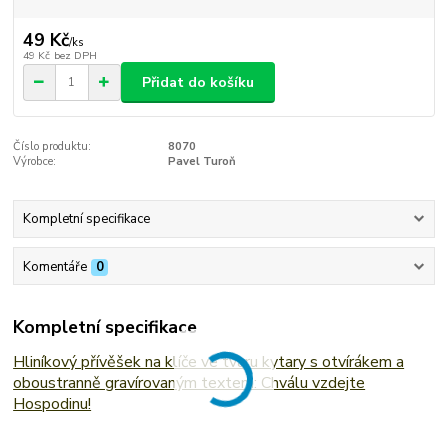
49 Kč
/
ks
49 Kč
bez DPH
Přidat do košíku
Číslo produktu:
8070
Výrobce:
Pavel Turoň
Kompletní specifikace
Komentáře
0
Kompletní specifikace
Hliníkový přívěšek na klíče ve tvaru kytary s otvírákem a
oboustranně gravírovaným textem: Chválu vzdejte
Hospodinu!