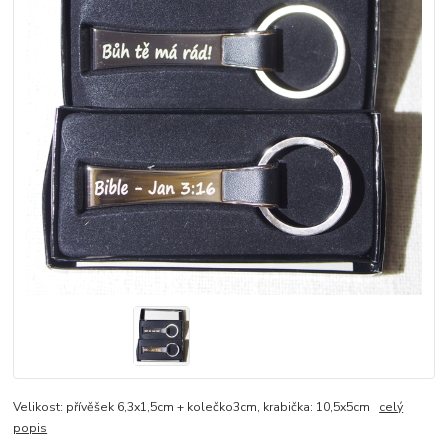
Velikost: přívěšek 6,3x1,5cm + kolečko3cm, krabička: 10,5x5cm
celý
popis