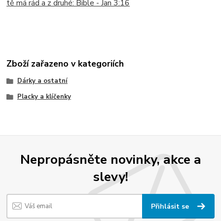
tě má rád a z druhé: Bible - Jan 3:16
Zboží zařazeno v kategoriích
Dárky a ostatní
Placky a klíčenky
Nepropásněte novinky, akce a
slevy!
Přihlásit se