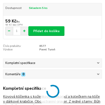
Dostupnost
Skladem 5 ks
59 Kč
/
ks
59 Kč
bez DPH
Přidat do košíku
Číslo produktu:
8577
Výrobce:
Pavel Turoň
Kompletní specifikace
Komentáře
0
Kompletní specifikace
Kovová klíčenka s koženkovou dekorací a kolečkem na klíče
v dárkové krabičce. Oboustranný graver. Z jedné starny: Bůh