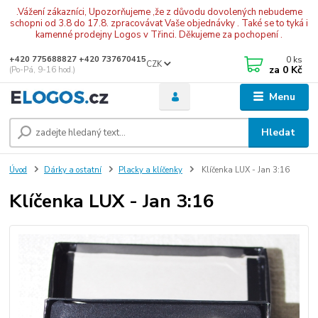
.Vážení zákazníci, Upozorňujeme ,že z důvodu dovolených nebudeme
schopni od 3.8 do 17.8. zpracovávat Vaše objednávky . Také se to tyká i
kamenné prodejny Logos v Třinci. Děkujeme za pochopení .
0
ks
+420 775688827 +420 737670415
CZK
za
0 Kč
(Po-Pá, 9-16 hod.)
Menu
Hledat
Úvod
Dárky a ostatní
Placky a klíčenky
Klíčenka LUX - Jan 3:16
Klíčenka LUX - Jan 3:16