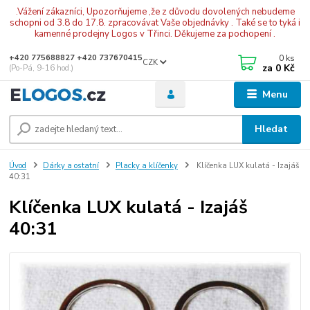
.Vážení zákazníci, Upozorňujeme ,že z důvodu dovolených nebudeme
schopni od 3.8 do 17.8. zpracovávat Vaše objednávky . Také se to tyká i
kamenné prodejny Logos v Třinci. Děkujeme za pochopení .
0
ks
+420 775688827 +420 737670415
CZK
za
0 Kč
(Po-Pá, 9-16 hod.)
Menu
Hledat
Úvod
Dárky a ostatní
Placky a klíčenky
Klíčenka LUX kulatá - Izajáš
40:31
Klíčenka LUX kulatá - Izajáš
40:31