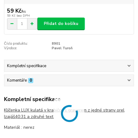
59 Kč
/
ks
59 Kč
bez DPH
Přidat do košíku
Číslo produktu:
8901
Výrobce:
Pavel Turoň
Kompletní specifikace
Komentáře
0
Kompletní specifikace
Klíčenka LUX kulatá v krabičce s graverem z jedné strany orel
Izajáš40:31 a zdruhé text.
Materiál : nerez