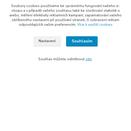
Třinec, 739 61
Soubory cookies používáme ke správnému fungování našeho e-
shopu a v případě vašeho souhlasu také ke sledování statistik o
webu, měření efektivity reklamních kampaní, zapamatování vašeho
oblíbeného nastavení při používání stránek, či zobrazení reklam
odpovídajících vašim preferencím.
Více k využití cookies
Kontakty
Souhlasím
Nastavení
Souhlas můžete odmítnout
zde
.
Elogos
Petr Nedvídek
+420 775688827 +420 737670415
(Po-Pá, 9-16 hod.)
info@elogos.cz