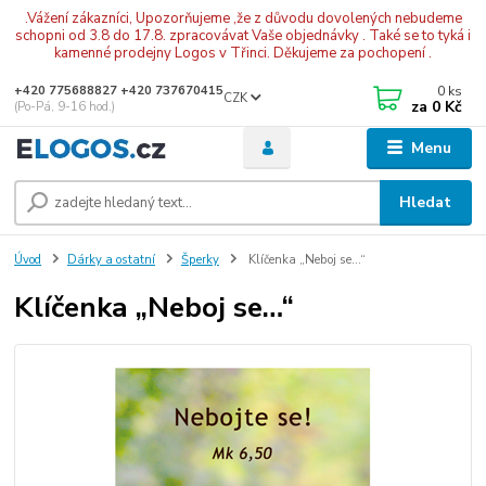
.Vážení zákazníci, Upozorňujeme ,že z důvodu dovolených nebudeme
schopni od 3.8 do 17.8. zpracovávat Vaše objednávky . Také se to tyká i
kamenné prodejny Logos v Třinci. Děkujeme za pochopení .
0
ks
+420 775688827 +420 737670415
CZK
za
0 Kč
(Po-Pá, 9-16 hod.)
Menu
Hledat
Úvod
Dárky a ostatní
Šperky
Klíčenka „Neboj se…“
Klíčenka „Neboj se…“