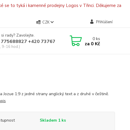
é se to tyká i kamenné prodejny Logos v Třinci. Děkujeme za
Přihlášení
CZK
 si rady? Zavolejte.
0
ks
 775688827 +420 737670415
za
0 Kč
, 9-16 hod.)
a Jozue 1:9 z jedné strany anglický text a z druhé v češtině.
opis
tupnost
Skladem 1 ks