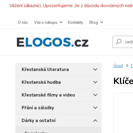
.Vážení zákazníci, Upozorňujeme ,že z důvodu dovolených ne
O nás
Vše o nákupu
Kontakty
Blog
Úvod
D
Křesťanská literatura
Klíč
Křesťanská hudba
Křesťanské filmy a video
Přání a záložky
Dárky a ostatní