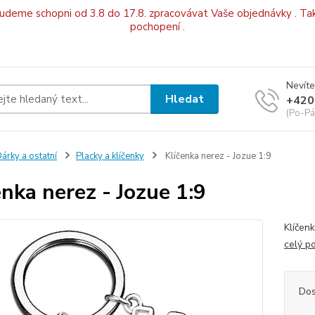
budeme schopni od 3.8 do 17.8. zpracovávat Vaše objednávky . Tak
pochopení .
Nevíte
Hledat
+420
(Po-Pá
árky a ostatní
Placky a klíčenky
Klíčenka nerez - Jozue 1:9
enka nerez - Jozue 1:9
Klíčenk
celý p
Dos