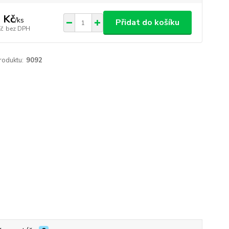
 Kč
/
ks
Přidat do košíku
Kč
bez DPH
roduktu:
9092