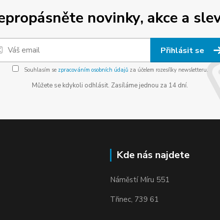
epropásněte novinky, akce a slev
Přihlásit se
Souhlasím se
zpracováním osobních údajů
za účelem rozesílky newsletteru.
Můžete se kdykoli odhlásit. Zasíláme jednou za 14 dní.
Kde nás najdete
Náměstí Míru 551
Třinec, 739 61