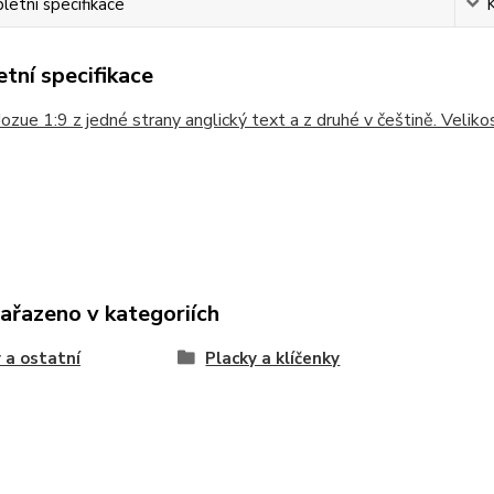
etní specifikace
tní specifikace
Jozue 1:9 z jedné strany anglický text a z druhé v češtině. Veli
zařazeno v kategoriích
 a ostatní
Placky a klíčenky