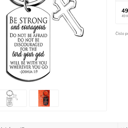
49
49 
Číslo p