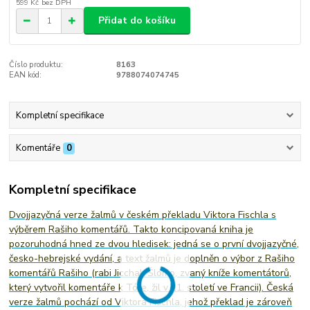
599 Kč
bez DPH
Přidat do košíku
Číslo produktu:
8163
EAN kód:
9788074074745
Kompletní specifikace
Komentáře
0
Kompletní specifikace
Dvojjazyčná verze žalmů v českém překladu Viktora Fischla s
výběrem Rašiho komentářů. Takto koncipovaná kniha je
pozoruhodná hned ze dvou hledisek: jedná se o první dvojjazyčné,
česko-hebrejské vydání, a text žalmů je doplněn o výbor z Rašiho
komentářů Rašiho (rabi Jicchak Šlomo, zvaný kníže komentátorů,
který vytvořil komentáře k Tóře, žil v 11. století ve Francii). Česká
verze žalmů pochází od Viktora Fischla, jehož překlad je zároveň