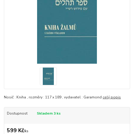
Nosič : Kniha , rozměry : 117 x 189 , vydavatel : Garamond
celý popis
Dostupnost
Skladem 3 ks
599 Kč
/
ks