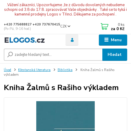
.Vážení zákazníci, Upozorňujeme ,že z důvodu dovolených nebudeme
schopni od 3.8 do 17.8. zpracovávat Vaše objednávky . Také se to tyká i
kamenné prodejny Logos v Třinci. Děkujeme za pochopení .
0
ks
+420 775688827 +420 737670415
CZK
za
0 Kč
(Po-Pá, 9-16 hod.)
Menu
Hledat
Úvod
Křesťanská literatura
Biblistika
Kniha Žalmů s Rašiho
výkladem
Kniha Žalmů s Rašiho výkladem