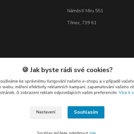
Náměstí Míru 551
Třinec, 739 61
🍪 Jak byste rádi své cookies?
používáme ke správnému fungování našeho e-shopu a v případě vašeho
k o webu, měření efektivity reklamních kampaní, zapamatování vašeho o
 stránek, či zobrazení reklam odpovídajících vašim preferencím.
Více k v
Souhlasím
Nastavení
Souhlas můžete odmítnout
zde
.