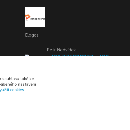
Elogos
Petr Nedvídek
+420 775688827 +420
737670415
(Po-Pá, 9-16 hod.)
 souhlasu také ke
blíbeného nastavení
info@elogos.cz
yužití cookies
Vytvořeno na
Eshop-rychle.cz