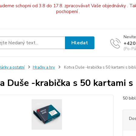
budeme schopni od 3.8 do 17.8. zpracovávat Vaše objednávky . Tak
pochopení .
Nevíte
Hledat
+420
(Po-Pá
árky a ostatní
Hračky a hry
Kotva Duše -krabička s 50 kartami s bibl
a Duše -krabička s 50 kartami s 
50 bib
Dos