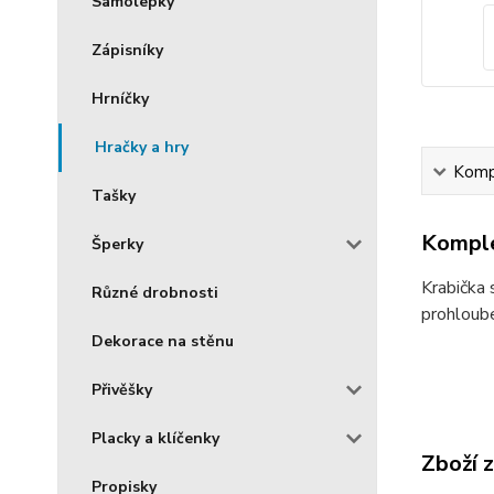
Samolepky
Zápisníky
Hrníčky
Hračky a hry
Kompl
Tašky
Komple
Šperky
Krabička 
Různé drobnosti
prohlouben
Dekorace na stěnu
Přivěšky
Placky a klíčenky
Zboží 
Propisky