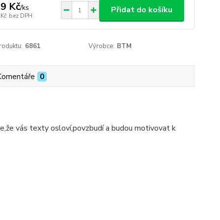
9 Kč
/
ks
Přidat do košíku
 Kč
bez DPH
roduktu:
6861
Výrobce:
BTM
Komentáře
0
íme,že vás texty osloví,povzbudí a budou motivovat k