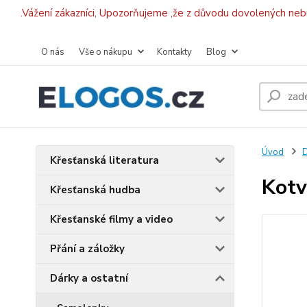
.Vážení zákazníci, Upozorňujeme ,že z důvodu dovolených ne
O nás
Vše o nákupu
Kontakty
Blog
Úvod
D
Křesťanská literatura
Kotv
Křesťanská hudba
Křesťanské filmy a video
Přání a záložky
Dárky a ostatní