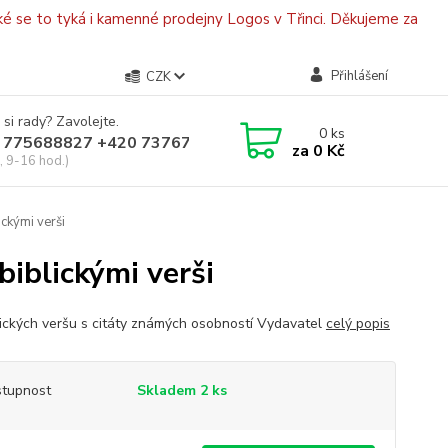
é se to tyká i kamenné prodejny Logos v Třinci. Děkujeme za
Přihlášení
CZK
 si rady? Zavolejte.
0
ks
 775688827 +420 737670415
za
0 Kč
, 9-16 hod.)
ickými verši
biblickými verši
lických veršu s citáty známých osobností Vydavatel
celý popis
tupnost
Skladem 2 ks