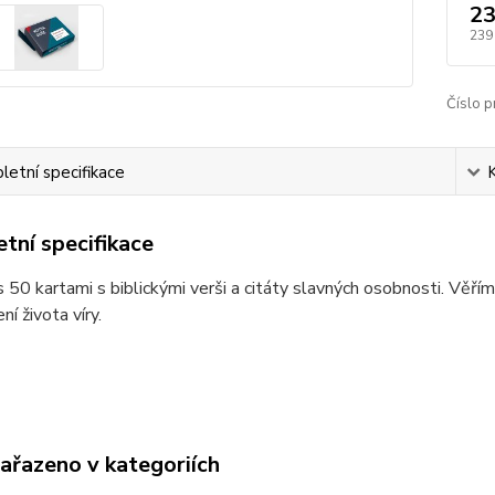
23
239
Číslo p
etní specifikace
tní specifikace
s 50 kartami s biblickými verši a citáty slavných osobnosti. Věř
í života víry.
zařazeno v kategoriích