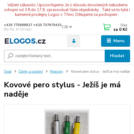
.Vážení zákazníci, Upozorňujeme ,že z důvodu dovolených nebudeme
schopni od 3.8 do 17.8. zpracovávat Vaše objednávky . Také se to tyká i
kamenné prodejny Logos v Třinci. Děkujeme za pochopení .
0
ks
+420 775688827 +420 737670415
CZK
za
0 Kč
(Po-Pá, 9-16 hod.)
Menu
Hledat
Úvod
Dárky a ostatní
Propisky
Kovové pero stylus - Ježíš je má naděje
Kovové pero stylus - Ježíš je má
naděje