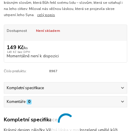
krásným slovům, která Bůh řekl svému lidu – slovům, která se vztahují i
na Jeho církev: Miloval nás věčnou láskou, která se projevila skrze
utrpení Jeho Syna.
celý popis
Dostupnost
Není skladem
149 Kč
/
ks
149 Kč
bez DPH
Momentálně není k dispozici
Číslo produktu:
8967
Kompletní specifikace
Komentáře
0
Kompletní specifikace
Krásný design záložky Věčná láska v modrozelené umělé kůži