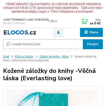
.Vážení zákazníci, Upozorňujeme ,že z důvodu dovolených nebudeme
schopni od 3.8 do 17.8. zpracovávat Vaše objednávky . Také se to tyká i
kamenné prodejny Logos v Třinci. Děkujeme za pochopení .
0
ks
+420 775688827 +420 737670415
CZK
za
0 Kč
(Po-Pá, 9-16 hod.)
Menu
Hledat
Úvod
Přání a záložky
Záložky do knihy - Bible
Kožené záložky do
knihy -Věčná láska (Everlasting love)
Kožené záložky do knihy -Věčná
láska (Everlasting love)