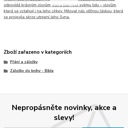
odpovídá krásným slovům, která Bůh řekl svému lidu – slovům,
která se vztahují i na Jeho církev: Miloval nás věčnou láskou, která
se projevila skrze utrpení Jeho Syna.
Zboží zařazeno v kategoriích
Přání a záložky
Záložky do knihy - Bible
Nepropásněte novinky, akce a
slevy!