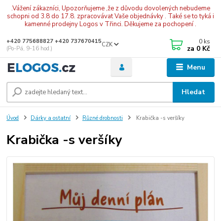
.Vážení zákazníci, Upozorňujeme ,že z důvodu dovolených nebudeme
schopni od 3.8 do 17.8. zpracovávat Vaše objednávky . Také se to tyká i
kamenné prodejny Logos v Třinci. Děkujeme za pochopení .
0
ks
+420 775688827 +420 737670415
CZK
za
0 Kč
(Po-Pá, 9-16 hod.)
Menu
Hledat
Úvod
Dárky a ostatní
Různé drobnosti
Krabička -s veršíky
Krabička -s veršíky