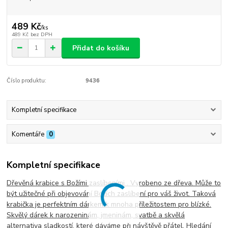
489 Kč
/
ks
489 Kč
bez DPH
Přidat do košíku
Číslo produktu:
9436
Kompletní specifikace
Komentáře
0
Kompletní specifikace
Dřevěná krabice s Božími zaslíbeními . Vyrobeno ze dřeva. Může to
být užitečné při objevování Božích zaslíbení pro váš život. Taková
krabička je perfektním dárkem k mnoha příležitostem pro blízké.
Skvělý dárek k narozeninám, jmeninám, svatbě a skvělá
alternativa sladkostí, které dáváme při návštěvě přátel. Hledání