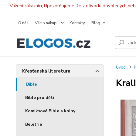
.Vážení zákazníci, Upozorňujeme ,že z důvodu dovolených ne
O nás
Vše o nákupu
Kontakty
Blog
Úvod
K
Křesťanská literatura
Kral
Bible
Bible pro děti
Komiksové Bible a knihy
Beletrie