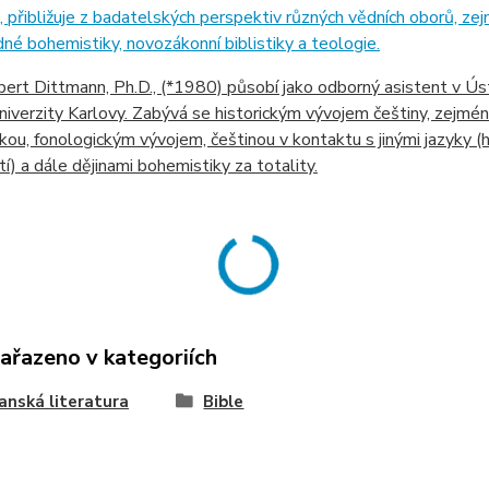
 přibližuje z badatelských perspektiv různých vědních oborů, zejm
né bohemistiky, novozákonní biblistiky a teologie.
ert Dittmann, Ph.D., (*1980) působí jako odborný asistent v Ús
niverzity Karlovy. Zabývá se historickým vývojem češtiny, zejmén
ou, fonologickým vývojem, češtinou v kontaktu s jinými jazyky (he
tí) a dále dějinami bohemistiky za totality.
zařazeno v kategoriích
anská literatura
Bible