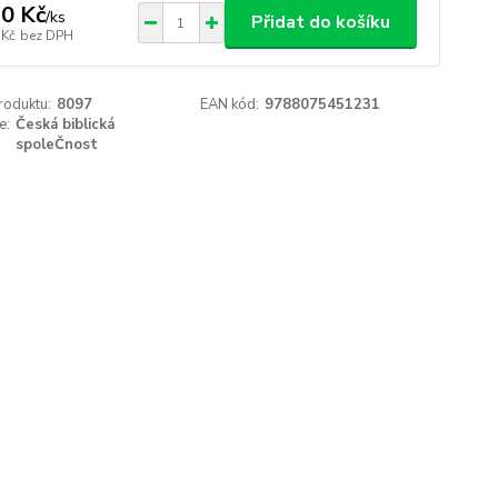
0 Kč
/
ks
Přidat do košíku
 Kč
bez DPH
roduktu:
8097
EAN kód:
9788075451231
e:
Česká biblická
spoleČnost