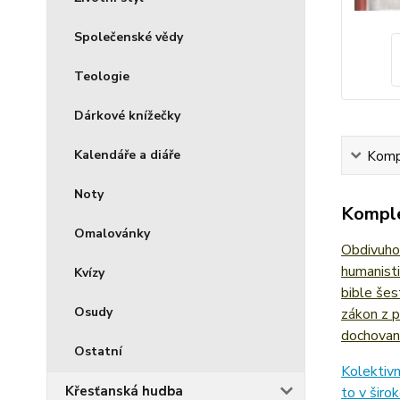
Společenské vědy
Teologie
Dárkové knížečky
Kalendáře a diáře
Kompl
Noty
Komple
Omalovánky
Obdivuhod
humanisti
Kvízy
bible šes
Osudy
zákon z p
dochovan
Ostatní
Kolektivn
Křesťanská hudba
to v širo