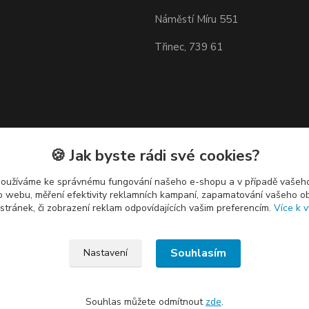
Náměstí Míru 551
Třinec, 739 61
🍪 Jak byste rádi své cookies?
používáme ke správnému fungování našeho e-shopu a v případě vašeho
k o webu, měření efektivity reklamních kampaní, zapamatování vašeho o
 stránek, či zobrazení reklam odpovídajících vašim preferencím.
Více k v
Souhlasím
Nastavení
Souhlas můžete odmítnout
zde
.