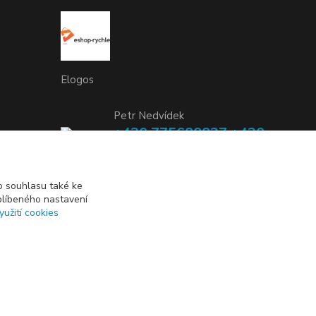
Elogos
Petr Nedvídek
+420 775688827 +420
737670415
(Po-Pá, 9-16 hod.)
 souhlasu také ke
blíbeného nastavení
info@elogos.cz
yužití cookies
Vytvořeno na
Eshop-rychle.cz