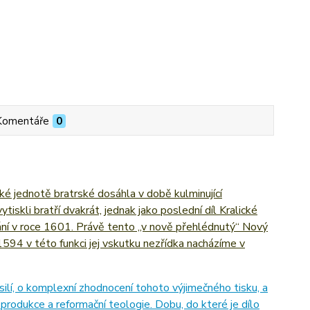
Komentáře
0
 jednotě bratrské dosáhla v době kulminující
kli bratří dvakrát, jednak jako poslední díl Kralické
ání v roce 1601. Právě tento „v nově přehlédnutý“ Nový
594 v této funkci jej vskutku nezřídka nacházíme v
ilí, o komplexní zhodnocení tohoto výjimečného tisku, a
produkce a reformační teologie. Dobu, do které je dílo