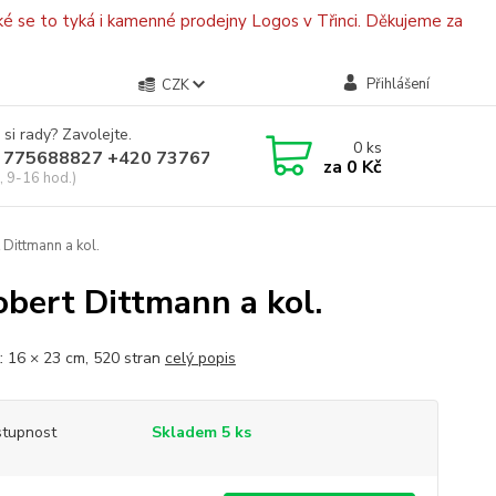
é se to tyká i kamenné prodejny Logos v Třinci. Děkujeme za
Přihlášení
CZK
 si rady? Zavolejte.
0
ks
 775688827 +420 737670415
za
0 Kč
, 9-16 hod.)
Dittmann a kol.
obert Dittmann a kol.
: 16 × 23 cm, 520 stran
celý popis
tupnost
Skladem 5 ks