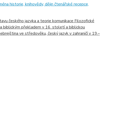
éna historie, knihovědy, dějin čtenářské recepce,
tavu českého jazyka a teorie komunikace Filozofické
a biblickým překladem v 16. století a biblickou
brejština ve středověku, český jazyk v zahraničí v 19.–