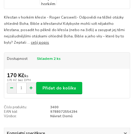
Křesťan v horkém křesle - Roger Carswell- Odpovědi na těžké otázky
ohledně Boha, Bible a křesťanství Kdybyste mohli vzít nějakého
křesťana, posadit ho pěkně do křesla (nebo na židli) a zasypat jej těmi
nejzáludnějšími otázkami ohledně Boha, Bible a jeho víry – které by to
byly? Zeptali ...
celý popis
Dostupnost
Skladem 2 ks
170 Kč
/
ks
170 Kč
bez DPH
Přidat do košíku
Číslo produktu:
3400
EAN kód:
9788072554294
Výrobce:
Návrat Domů
Kompletní specifikace