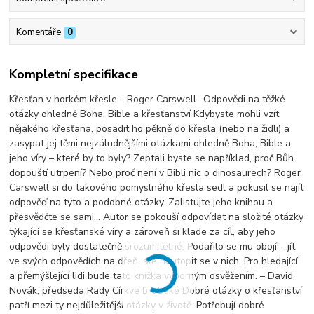
Komentáře
0
Kompletní specifikace
Křesťan v horkém křesle - Roger Carswell- Odpovědi na těžké
otázky ohledně Boha, Bible a křesťanství Kdybyste mohli vzít
nějakého křesťana, posadit ho pěkně do křesla (nebo na židli) a
zasypat jej těmi nejzáludnějšími otázkami ohledně Boha, Bible a
jeho víry – které by to byly? Zeptali byste se například, proč Bůh
dopouští utrpení? Nebo proč není v Bibli nic o dinosaurech? Roger
Carswell si do takového pomyslného křesla sedl a pokusil se najít
odpověď na tyto a podobné otázky. Zalistujte jeho knihou a
přesvědčte se sami… Autor se pokouší odpovídat na složité otázky
týkající se křesťanské víry a zároveň si klade za cíl, aby jeho
odpovědi byly dostatečně srozumitelné. Podařilo se mu obojí – jít
ve svých odpovědích na dřeň, ale neutopit se v nich. Pro hledající
a přemýšlející lidi bude tato knížka výborným osvěžením. – David
Novák, předseda Rady Církve bratrské Dobré otázky o křesťanství
patří mezi ty nejdůležitější otázky v životě. Potřebují dobré