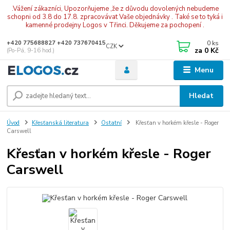
.Vážení zákazníci, Upozorňujeme ,že z důvodu dovolených nebudeme
schopni od 3.8 do 17.8. zpracovávat Vaše objednávky . Také se to tyká i
kamenné prodejny Logos v Třinci. Děkujeme za pochopení .
0
ks
+420 775688827 +420 737670415
CZK
za
0 Kč
(Po-Pá, 9-16 hod.)
Menu
Hledat
Úvod
Křesťanská literatura
Ostatní
Křesťan v horkém křesle - Roger
Carswell
Křesťan v horkém křesle - Roger
Carswell