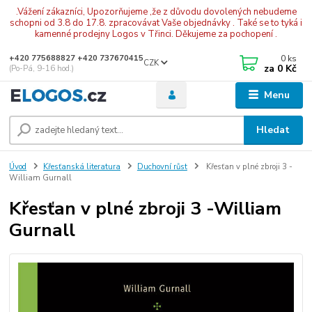
.Vážení zákazníci, Upozorňujeme ,že z důvodu dovolených nebudeme
schopni od 3.8 do 17.8. zpracovávat Vaše objednávky . Také se to tyká i
kamenné prodejny Logos v Třinci. Děkujeme za pochopení .
0
ks
+420 775688827 +420 737670415
CZK
za
0 Kč
(Po-Pá, 9-16 hod.)
Menu
Hledat
Úvod
Křesťanská literatura
Duchovní růst
Křesťan v plné zbroji 3 -
William Gurnall
Křesťan v plné zbroji 3 -William
Gurnall