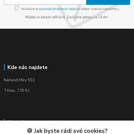
Souhlasím se
zpracováním osobních údajů
za účelem rozesílky newsletteru.
Můžete se kdykoli odhlásit. Zasíláme jednou za 14 dní.
Kde nás najdete
Náměstí Míru 551
Třinec, 739 61
Kontakty
🍪 Jak byste rádi své cookies?