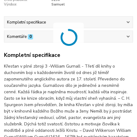
Výrobce:
Samuel
Kompletní specifikace
Komentáře
0
Kompletní specifikace
Křesťan v plné zbroji 3 -William Gurnall - Třetí díl knihy o
duchovním boji v každodenním životě od dnes již téměř
zapomenutého anglického autora ze 17. století. Převedeno do
současného jazyka. Gurnallovo dílo je jedinečné a nesmírně
cenné. Každá řádka je naplněna moudrostí, každá věta inspiruje.
často se ke knize obracím, když můj vlastní oheň vyhasíná. – C. H.
Spurgeon Jsem přesvědčen, že kniha Křesťan v plné zbroji, by měla
být v knihovně každého Božího muže a ženy. Neměl by ji postrádat
žádný křesťanský vedoucí, učitel, pastor, evangelista ani jiný
služebník. Dýchá totiž svatostí, čistotou a motivuje člověka k
modlitbě a plné oddanosti Ježíši Kristu. – David Wilkerson William
GurnallWilliam Gurnall(1616 – 1679) byl puritánským kazatelem,