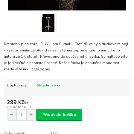
Křesťan v plné zbroji 3 -William Gurnall - Třetí díl knihy o duchovním boji
v každodenním životě od dnes již téměř zapomenutého anglického
autora ze 17. století. Převedeno do současného jazyka. Gurnallovo dílo
je jedinečné a nesmírně cenné. Každá řádka je naplněna moudrostí,
každá věta ins...
celý popis
Dostupnost
Skladem 5 ks
299 Kč
/
ks
299 Kč
bez DPH
Přidat do košíku
Číslo produktu:
3290