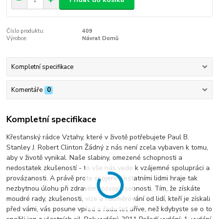
Číslo produktu:
409
Výrobce:
Návrat Domů
Kompletní specifikace
Komentáře
0
Kompletní specifikace
Křesťanský rádce Vztahy, které v životě potřebujete Paul B.
Stanley J. Robert Clinton Žádný z nás není zcela vybaven k tomu,
aby v životě vynikal. Naše slabiny, omezené schopnosti a
nedostatek zkušeností - to vše nás vede k vzájemné spolupráci a
provázanosti. A právě proto spojení s ostatními lidmi hraje tak
nezbytnou úlohu při zdravém rozvoji osobnosti. Tím, že získáte
moudré rady, zkušenosti, vize a nasměrování od lidí, kteří je získali
před vámi, vás posune vpřed o řadu let dříve, než kdybyste se o to