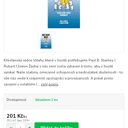
Křesťanský rádce Vztahy, které v životě potřebujete Paul B. Stanley J.
Robert Clinton Žádný z nás není zcela vybaven k tomu, aby v životě
vynikal. Naše slabiny, omezené schopnosti a nedostatek zkušeností - to
vše nás vede k vzájemné spolupráci a provázanosti. A právě proto
spojení s ostatními l...
celý popis
Dostupnost
Skladem 1 ks
201 Kč
/
ks
201 Kč
bez DPH
Přidat do košíku