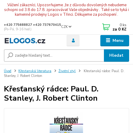
.Vážení zákazníci, Upozorňujeme ,že z důvodu dovolených nebudeme
schopni od 3.8 do 17.8. zpracovávat Vaše objednávky . Také se to tyká i
kamenné prodejny Logos v Třinci. Děkujeme za pochopení .
0
ks
+420 775688827 +420 737670415
CZK
za
0 Kč
(Po-Pá, 9-16 hod.)
Menu
Hledat
Úvod
Křesťanská literatura
Životní styl
Křesťanský rádce: Paul. D.
Stanley, J. Robert Clinton
Křesťanský rádce: Paul. D.
Stanley, J. Robert Clinton