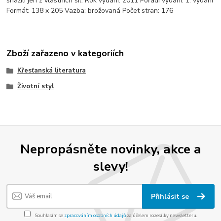
snažili jen z vlastních sil. Rok vydání: 2011 Pořadí vydání: 1. vydání
Formát: 138 x 205 Vazba: brožovaná Počet stran: 176
Zboží zařazeno v kategoriích
Křesťanská literatura
Životní styl
Nepropásněte novinky, akce a
slevy!
Přihlásit se
Souhlasím se
zpracováním osobních údajů
za účelem rozesílky newsletteru.