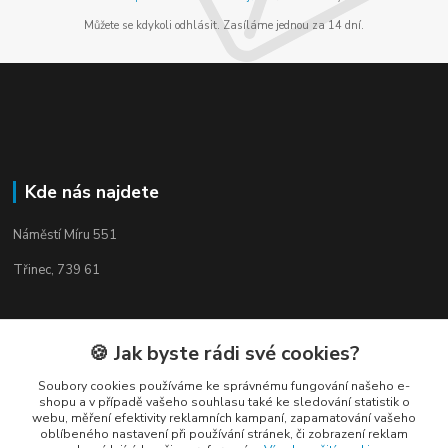
Můžete se kdykoli odhlásit. Zasíláme jednou za 14 dní.
Kde nás najdete
Náměstí Míru 551
Třinec, 739 61
🍪 Jak byste rádi své cookies?
Kontakty
Soubory cookies používáme ke správnému fungování našeho e-
shopu a v případě vašeho souhlasu také ke sledování statistik o
webu, měření efektivity reklamních kampaní, zapamatování vašeho
oblíbeného nastavení při používání stránek, či zobrazení reklam