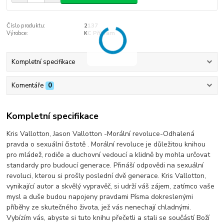
Číslo produktu:
2137
Výrobce:
KC Příbram
Kompletní specifikace
Komentáře
0
Kompletní specifikace
Kris Vallotton, Jason Vallotton -Morální revoluce-Odhalená
pravda o sexuální čistotě . Morální revoluce je důležitou knihou
pro mládež, rodiče a duchovní vedoucí a klidně by mohla určovat
standardy pro budoucí generace. Přináší odpovědi na sexuální
revoluci, kterou si prošly poslední dvě generace. Kris Vallotton,
vynikající autor a skvělý vypravěč, si udrží váš zájem, zatímco vaše
mysl a duše budou napojeny pravdami Písma dokreslenými
příběhy ze skutečného života, jež vás nenechají chladnými.
Vybízím vás, abyste si tuto knihu přečetli a stali se součástí Boží