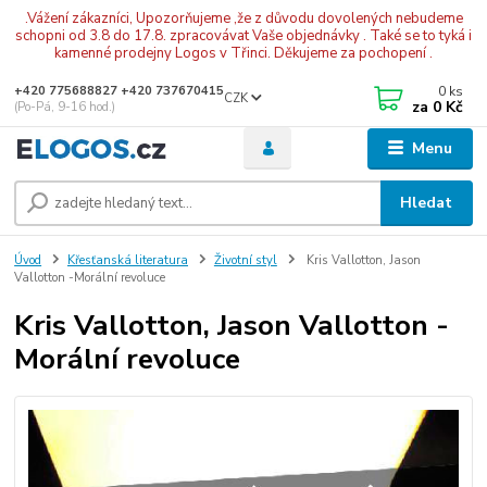
.Vážení zákazníci, Upozorňujeme ,že z důvodu dovolených nebudeme
schopni od 3.8 do 17.8. zpracovávat Vaše objednávky . Také se to tyká i
kamenné prodejny Logos v Třinci. Děkujeme za pochopení .
0
ks
+420 775688827 +420 737670415
CZK
za
0 Kč
(Po-Pá, 9-16 hod.)
Menu
Hledat
Úvod
Křesťanská literatura
Životní styl
Kris Vallotton, Jason
Vallotton -Morální revoluce
Kris Vallotton, Jason Vallotton -
Morální revoluce