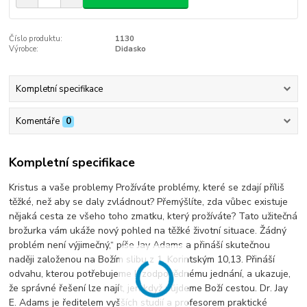
Číslo produktu:
1130
Výrobce:
Didasko
Kompletní specifikace
Komentáře
0
Kompletní specifikace
Kristus a vaše problemy Prožíváte problémy, které se zdají příliš
těžké, než aby se daly zvládnout? Přemýšlíte, zda vůbec existuje
nějaká cesta ze všeho toho zmatku, který prožíváte? Tato užitečná
brožurka vám ukáže nový pohled na těžké životní situace. Žádný
problém není výjimečný,“ píše Jay Adams a přináší skutečnou
naději založenou na Božím slibu z 1. Korintským 10,13. Přináší
odvahu, kterou potřebujeme k zodpovědnému jednání, a ukazuje,
že správné řešení lze najít, jen když půjdeme Boží cestou. Dr. Jay
E. Adams je ředitelem vyšších studií a profesorem praktické