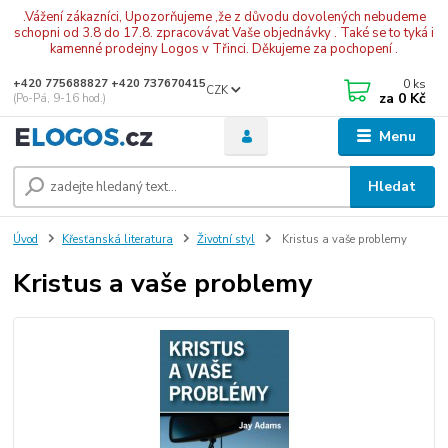
.Vážení zákazníci, Upozorňujeme ,že z důvodu dovolených nebudeme
schopni od 3.8 do 17.8. zpracovávat Vaše objednávky . Také se to tyká i
kamenné prodejny Logos v Třinci. Děkujeme za pochopení .
0
ks
+420 775688827 +420 737670415
CZK
za
0 Kč
(Po-Pá, 9-16 hod.)
Menu
Hledat
Úvod
Křesťanská literatura
Životní styl
Kristus a vaše problemy
Kristus a vaše problemy